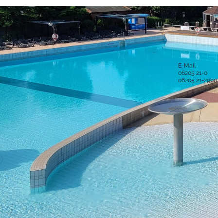
Anschrift und Bankverbindung
Kontakt
Stadt Hockenheim
Alle Ansprech
Rathausstraße 1
68766 Hockenheim
E-Mail
06205 21-0
Postanschrift
06205 21-2990
Postfach 15 48
68758 Hockenheim
Sichere Kom
Bankverbindung
IBAN: DE52 6725 0020 0006 2012 53
BIC: SOLADES1HDB
Sparkasse Heidelberg
Service-Porta
Was ist das S
IBAN: DE61 5479 0000 0001 0061 50
BIC: GENODE61SPE
virtuelle Postst
Volksbank Kur- und Rheinpfalz eG
Was ist die vir
Copyright © 2016 Stadt Hockenheim