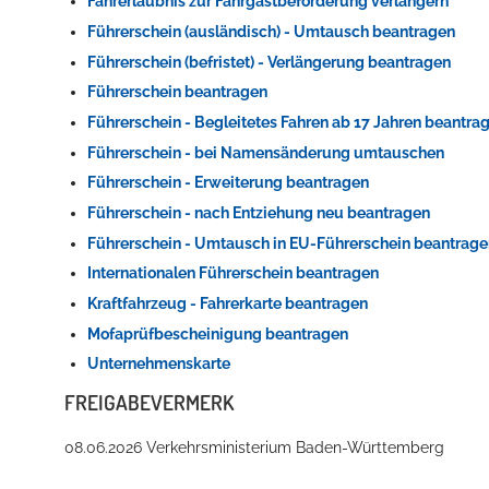
Fahrerlaubnis zur Fahrgastbeförderung verlängern
Führerschein (ausländisch) - Umtausch beantragen
Führerschein (befristet) - Verlängerung beantragen
Führerschein beantragen
Führerschein - Begleitetes Fahren ab 17 Jahren beantra
Führerschein - bei Namensänderung umtauschen
Führerschein - Erweiterung beantragen
Führerschein - nach Entziehung neu beantragen
Konzerte, Tagungen und vieles mehr
Führerschein - Umtausch in EU-Führerschein beantrag
Die Stadthalle Hockenheim bietet den perfekten Standort für Even
Internationalen Führerschein beantragen
Kraftfahrzeug - Fahrerkarte beantragen
mehr dazu...
Mofaprüfbescheinigung beantragen
Unternehmenskarte
FREIGABEVERMERK
08.06.2026 Verkehrsministerium Baden-Württemberg