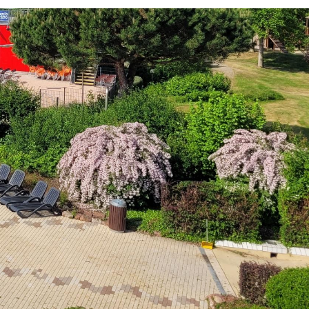
Dienste
Stadtplan
Newsletter
Mängelmelder
Erklärung zur Barrierefreiheit
Social-Media
ermin)
Impressum
Datenschutz
Cookies
powered by
Komm.ONE