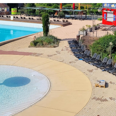
Öffnungszeiten
Mo - Fr:
08 - 12 Uhr
Mi:
14 - 18 Uhr
partner
Sa - So:
geschlossen
Öffnungszeiten Bürgerbüro
Mo - Fr:
08 - 12 Uhr
Mo, Di, Do:
14 - 15.30 Uhr
Mi:
14 - 18 Uhr (Nur mit T
munikation
l BW
ervice-Portal Baden-Württemberg?
elle
tuelle Poststelle?