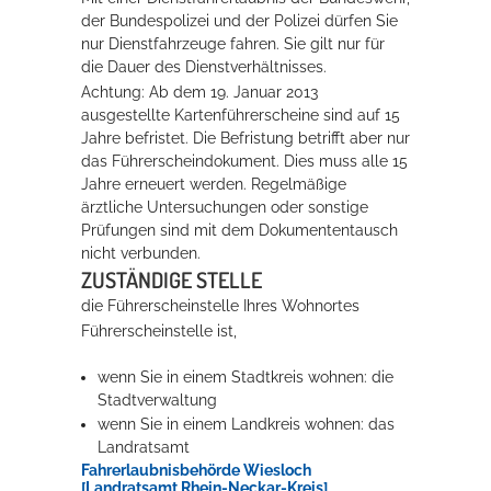
der Bundespolizei und der Polizei dürfen Sie
Rathaus
nur Dienstfahrzeuge fahren. Sie gilt nur für
die Dauer des Dienstverhältnisses.
Achtung: Ab dem 19. Januar 2013
ausgestellte Kartenführerscheine sind auf 15
Service
Jahre befristet. Die Befristung betrifft aber nur
das Führerscheindokument. Dies muss alle 15
Konzerte, Tagungen und vieles mehr
Jahre erneuert werden. Regelmäßige
Die Stadthalle Hockenheim bietet den perfekten Standort für Events
ärztliche Untersuchungen oder sonstige
aller Art!
Prüfungen sind mit dem Dokumententausch
nicht verbunden.
mehr dazu...
ZUSTÄNDIGE STELLE
die Führerscheinstelle Ihres Wohnortes
Führerscheinstelle ist,
wenn Sie in einem Stadtkreis wohnen: die
Stadtverwaltung
wenn Sie in einem Landkreis wohnen: das
Landratsamt
Fahrerlaubnisbehörde Wiesloch
[Landratsamt Rhein-Neckar-Kreis]