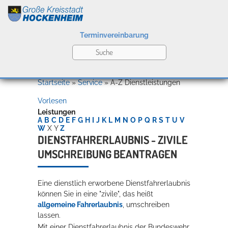
Terminvereinbarung
Leben
Startseite
»
Service
»
A-Z Dienstleistungen
Vorlesen
Kultur
Leistungen
A
B
C
D
E
F
G
H
I
J
K
L
M
N
O
P
Q
R
S
T
U
V
W
X
Y
Z
DIENSTFAHRERLAUBNIS - ZIVILE
UMSCHREIBUNG BEANTRAGEN
Bildung
Willkommen in Hockenheim
Eine dienstlich erworbene Dienstfahrerlaubnis
können Sie in eine "zivile", das heißt
Wirtschaft
allgemeine Fahrerlaubnis
, umschreiben
lassen.
Mit einer Dienstfahrerlaubnis der Bundeswehr,