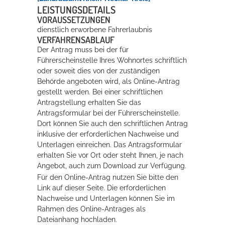
LEISTUNGSDETAILS
VORAUSSETZUNGEN
Erleben in Hockenheim
dienstlich erworbene Fahrerlaubnis
VERFAHRENSABLAUF
Spaß unter prickelnden Wasserfällen, das rauschende Meer im
Der Antrag muss bei der für
Wellenbecken oder doch lieber die pure Entspannung auf der
Führerscheinstelle Ihres Wohnortes schriftlich
Sprudelliege im Solebecken?
oder soweit dies von der zuständigen
Behörde angeboten wird, als Online-Antrag
mehr dazu...
gestellt werden. Bei einer schriftlichen
Antragstellung erhalten Sie das
Antragsformular bei der Führerscheinstelle.
Dort können Sie auch den schriftlichen Antrag
inklusive der erforderlichen Nachweise und
Unterlagen einreichen. Das Antragsformular
erhalten Sie vor Ort oder steht Ihnen, je nach
Angebot, auch zum Download zur Verfügung.
Für den Online-Antrag nutzen Sie bitte den
Link auf dieser Seite. Die erforderlichen
Nachweise und Unterlagen können Sie im
Rahmen des Online-Antrages als
Dateianhang hochladen.