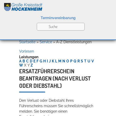
Terminvereinbarung
Leben
Startseite
»
Service
»
A-Z Dienstleistungen
Vorlesen
Kultur
Leistungen
A
B
C
D
E
F
G
H
I
J
K
L
M
N
O
P
Q
R
S
T
U
V
W
X
Y
Z
ERSATZFÜHRERSCHEIN
BEANTRAGEN (NACH VERLUST
Bildung
Willkommen in Hockenheim
ODER DIEBSTAHL)
Den Verlust oder Diebstahl Ihres
Wirtschaft
Führerscheins müssen Sie schnellstmöglich
melden. Sie benötigen einen