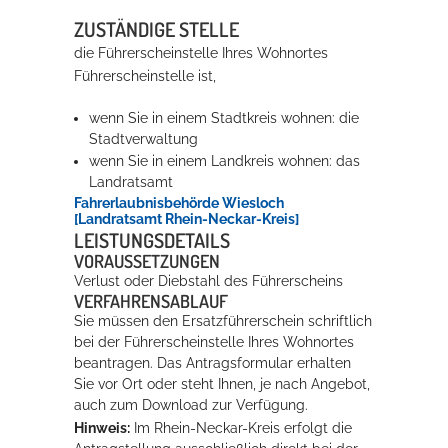
ZUSTÄNDIGE STELLE
die Führerscheinstelle Ihres Wohnortes
Erleben in Hockenheim
Führerscheinstelle ist,
Spaß unter prickelnden Wasserfällen, das rauschende Meer im
Wellenbecken oder doch lieber die pure Entspannung auf der
wenn Sie in einem Stadtkreis wohnen: die
Sprudelliege im Solebecken?
Stadtverwaltung
wenn Sie in einem Landkreis wohnen: das
mehr dazu...
Landratsamt
Fahrerlaubnisbehörde Wiesloch
[Landratsamt Rhein-Neckar-Kreis]
LEISTUNGSDETAILS
VORAUSSETZUNGEN
Verlust oder Diebstahl des Führerscheins
VERFAHRENSABLAUF
Sie müssen den Ersatzführerschein schriftlich
bei der Führerscheinstelle Ihres Wohnortes
beantragen. Das Antragsformular erhalten
Sie vor Ort oder steht Ihnen, je nach Angebot,
auch zum Download zur Verfügung.
Hinweis:
Im Rhein-Neckar-Kreis erfolgt die