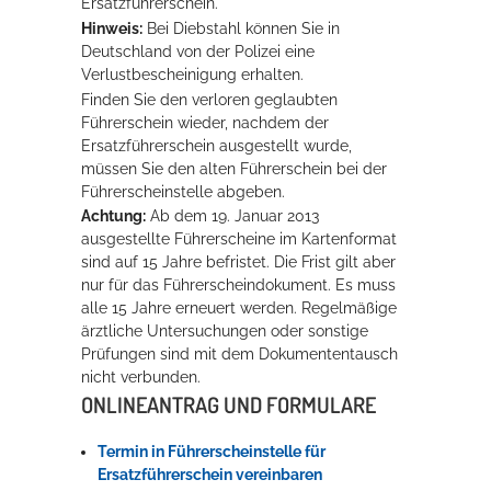
Ersatzführerschein.
Hinweis:
Bei Diebstahl können Sie in
Rathaus
Deutschland von der Polizei eine
Verlustbescheinigung erhalten.
Finden Sie den verloren geglaubten
Führerschein wieder, nachdem der
Service
Ersatzführerschein ausgestellt wurde,
Konzerte, Tagungen und vieles mehr
müssen Sie den alten Führerschein bei der
Führerscheinstelle abgeben.
Die Stadthalle Hockenheim bietet den perfekten Standort für Events
Achtung:
Ab dem 19. Januar 2013
aller Art!
ausgestellte Führerscheine im Kartenformat
sind auf 15 Jahre befristet. Die Frist gilt aber
mehr dazu...
nur für das Führerscheindokument. Es muss
alle 15 Jahre erneuert werden. Regelmäßige
ärztliche Untersuchungen oder sonstige
Prüfungen sind mit dem Dokumententausch
nicht verbunden.
ONLINEANTRAG UND FORMULARE
Termin in Führerscheinstelle für
Ersatzführerschein vereinbaren