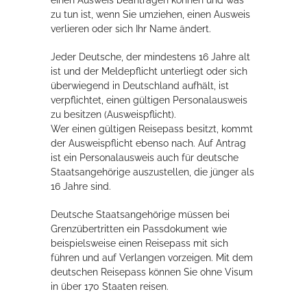
einen Ausweis beantragen können und was
zu tun ist, wenn Sie umziehen, einen Ausweis
Rathaus
verlieren oder sich Ihr Name ändert.
Jeder Deutsche, der mindestens 16 Jahre alt
ist und der Meldepflicht unterliegt oder sich
Service
überwiegend in Deutschland aufhält, ist
verpflichtet, einen gültigen Personalausweis
Konzerte, Tagungen und vieles mehr
zu besitzen (Ausweispflicht).
Die Stadthalle Hockenheim bietet den perfekten Standort für Events
Wer einen gültigen Reisepass besitzt, kommt
aller Art!
der Ausweispflicht ebenso nach. Auf Antrag
ist ein Personalausweis auch für deutsche
mehr dazu...
Staatsangehörige auszustellen, die jünger als
16 Jahre sind.
Deutsche Staatsangehörige müssen bei
Grenzübertritten ein Passdokument wie
beispielsweise einen Reisepass mit sich
führen und auf Verlangen vorzeigen.
Mit dem
deutschen Reisepass können Sie ohne
Visum
in über 170 Staaten reisen.