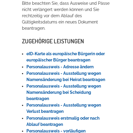
Bitte beachten Sie, dass Ausweise und Pässe
nicht verlängert werden können und Sie
rechtzeitig vor dem Ablauf des
Erleben in Hockenheim
Gültigkeitsdatums ein neues Dokument
Spaß unter prickelnden Wasserfällen, das rauschende Meer im
beantragen.
Wellenbecken oder doch lieber die pure Entspannung auf der
ZUGEHÖRIGE LEISTUNGEN
Sprudelliege im Solebecken?
mehr dazu...
eID-Karte als europäische Bürgerin oder
europäischer Bürger beantragen
Personalausweis - Adresse ändern
Personalausweis - Ausstellung wegen
Namensänderung bei Heirat beantragen
Personalausweis - Ausstellung wegen
Namensänderung bei Scheidung
beantragen
Personalausweis - Ausstellung wegen
Verlust beantragen
Personalausweis erstmalig oder nach
Ablauf beantragen
Personalausweis - vorläufigen