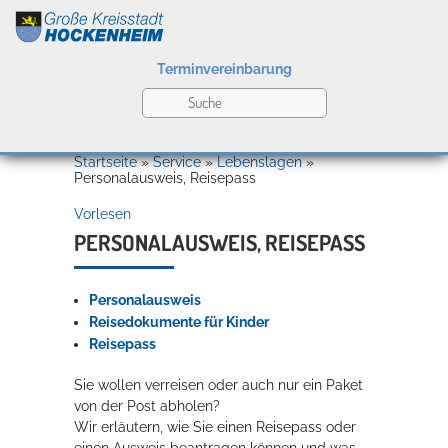
Terminvereinbarung
Leben
Startseite
»
Service
»
Lebenslagen
»
Personalausweis, Reisepass
Vorlesen
Kultur
PERSONALAUSWEIS, REISEPASS
Personalausweis
Bildung
Willkommen in Hockenheim
Reisedokumente für Kinder
Reisepass
Sie wollen verreisen oder auch nur ein Paket
Wirtschaft
von der Post abholen?
Wir erläutern, wie Sie einen Reisepass oder