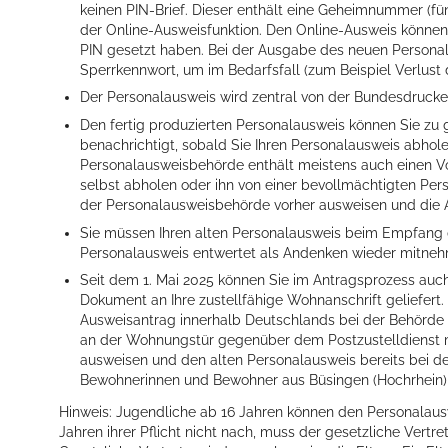
keinen PIN-Brief. Dieser enthält eine
Geheimnummer
(fü
der Online-Ausweisfunktion.
Den Online-Ausweis können S
PIN gesetzt haben.
Bei der Ausgabe des neuen Personal
Sperrkennwort, um im Bedarfsfall (zum Beispiel Verlus
Erleben in Hockenheim
Der Personalausweis wird zentral von der Bundesdruckerei
Den fertig produzierten Personalausweis können Sie zu
Spaß unter prickelnden Wasserfällen, das rauschende Meer im W
benachrichtigt, sobald Sie Ihren Personalausweis abhol
Personalausweisbehörde enthält meistens auch einen Vo
mehr dazu...
selbst abholen oder ihn von einer bevollmächtigten Pe
der Personalausweisbehörde vorher ausweisen und die 
Sie müssen Ihren alten Personalausweis beim Empfang
Personalausweis entwertet als Andenken wieder mitne
Seit dem 1. Mai 2025 können Sie im Antragsprozess auch
Dokument an Ihre zustellfähige Wohnanschrift geliefert.
Ausweisantrag innerhalb Deutschlands bei der Behörde 
an der Wohnungstür gegenüber dem
Postzustelldienst
ausweisen und den alten Personalausweis bereits bei d
Bewohnerinnen und Bewohner aus Büsingen (Hochrhein) 
Hinweis: Jugendliche ab 16 Jahren können den Personalau
Jahren ihrer Pflicht nicht nach, muss der gesetzliche Vertre