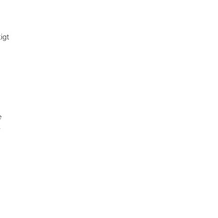
igt
e
t