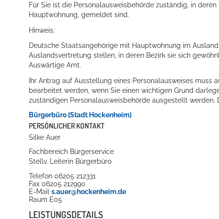
Für Sie ist die Personalausweisbehörde zuständig, in deren
Hauptwohnung, gemeldet sind.
Hinweis:
Deutsche Staatsangehörige mit Hauptwohnung im Ausland 
Auslandsvertretung stellen, in deren Bezirk sie sich gewöh
Auswärtige Amt.
Ihr Antrag auf Ausstellung eines Personalausweises muss a
bearbeitet werden, wenn Sie einen wichtigen Grund darlege
zuständigen Personalausweisbehörde ausgestellt werden.
Konzerte, Tagungen und vieles mehr
Bürgerbüro [Stadt Hockenheim]
Die Stadthalle Hockenheim bietet den perfekten Standort für Even
PERSÖNLICHER KONTAKT
Silke
Auer
mehr dazu...
Fachbereich Bürgerservice
Stellv. Leiterin Bürgerbüro
Telefon
06205 212331
Fax
06205 212990
E-Mail
s.auer@hockenheim.de
Raum
E05
LEISTUNGSDETAILS