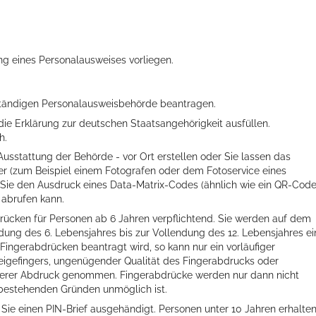
ng eines Personalausweises vorliegen
.
ständigen Personalausweisbehörde beantragen.
ie Erklärung zur deutschen Staatsangehörigkeit ausfüllen.
h.
 Ausstattung der Behörde - vor Ort erstellen oder Sie lassen das
ister (zum Beispiel einem Fotografen oder dem Fotoservice eines
n Sie den Ausdruck eines Data-Matrix-Codes (ähnlich wie ein QR-Code
 abrufen kann.
rücken für Personen ab 6 Jahren verpflichtend. Sie werden auf dem
ung des 6. Lebensjahres bis zur Vollendung des 12. Lebensjahres ei
Fingerabdrücken beantragt wird,
so kann nur ein vorläufiger
Zeigefingers, ungenügender Qualität des Fingerabdrucks oder
nderer Abdruck genommen. Fingerabdrücke werden nur dann nicht
bestehenden Gründen unmöglich ist.
 Sie
einen PIN-Brief
ausgehändigt. Personen unter 10 Jahren erhalte