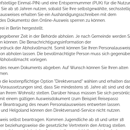
nfstellige Einmal
-PIN
)
und
eine
Entsperrnummer (PUK)
für die Nutzu
ie ab 16 Jahren nutzen, sobald Sie Ihre selbstgewählte, sechsstell
ausweises erhalten Sie ein Aushändigungsschreiben mit dem
t des Dokuments) den Online-Ausweis sperren zu können
.
 in Berlin hergestellt.
 gegebener Zeit in der Behörde abholen.
Je nach Gemeinde werden S
ellenbecken oder doch lieber die pure Entspannung auf der Spr
en können. Die Benachrichtigungsinformation der
rdruck der Abholvollmacht. Somit können Sie Ihren Personalauswei
rson abholen lassen. Die bevollmächtigte Person muss sich gegenübe
Abholvollmacht vorlegen.
 des neuen Dokuments abgeben. Auf Wunsch können Sie Ihren alten
hmen.
 die kostenpflichtige Option "Direktversand" wählen und erhalten da
Voraussetzungen sind, dass Sie mindestens 16. Jahre alt sind und d
an Ihrem Wohnsitz stellen. Darüber hinaus müssen Sie sich persönli
 mit einem gültigen Ausweisdokument (zum Beispiel Reisepass)
er Beantragung des neuen Personalausweises entwerten lassen.
und Helgoland können den Direktversand-Service nicht nutzen.
sweis selbst beantragen. Kommen Jugendliche ab 16 und unter 18
ter beziehungsweise die gesetzliche Vertreterin den Antrag stellen.