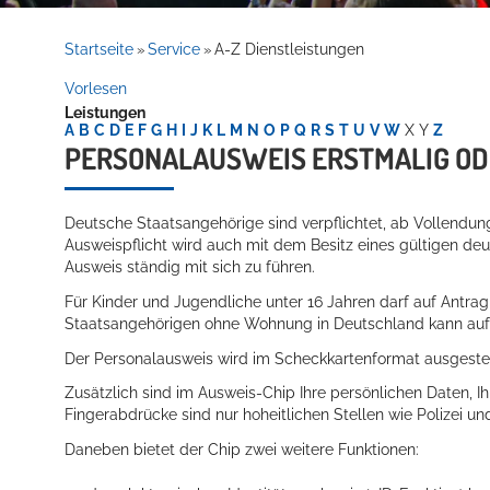
Rathaus
Startseite
Service
A-Z Dienstleistungen
»
»
Vorlesen
Leistungen
Service
A
B
C
D
E
F
G
H
I
J
K
L
M
N
O
P
Q
R
S
T
U
V
W
X
Y
Z
PERSONALAUSWEIS ERSTMALIG OD
Deutsche Staatsangehörige sind verpflichtet, ab Vollendun
Ausweispflicht wird auch mit dem Besitz eines
gültigen deu
Ausweis ständig mit sich zu führen.
Für Kinder und Jugendliche unter 16 Jahren darf auf Antra
Staatsangehörigen ohne Wohnung in Deutschland kann auf A
Willkommen in Hockenheim
Der Personalausweis wird im Scheckkartenformat ausgestel
Zusätzlich sind im Ausweis-Chip Ihre persönlichen Daten, Ih
Fingerabdrücke sind nur hoheitlichen Stellen wie Polizei 
Daneben bietet der Chip zwei weitere Funktionen: