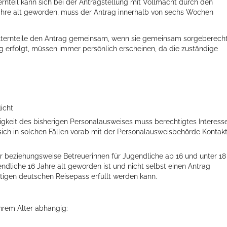
ternteil kann sich bei der Antragstellung mit Vollmacht durch den
 Jahre alt geworden, muss der Antrag innerhalb von sechs Wochen
 Elternteile den Antrag gemeinsam, wenn sie gemeinsam sorgeberecht
ung erfolgt, müssen immer persönlich erscheinen, da die zuständige
licht
tigkeit des bisherigen Personalausweises muss berechtigtes Interess
sich in solchen Fällen vorab mit der Personalausweisbehörde Kontak
r beziehungsweise Betreuerinnen für Jugendliche ab 16 und unter 18
dliche 16 Jahre alt geworden ist und nicht selbst einen Antrag
ültigen deutschen Reisepass erfüllt werden kann.
Ihrem Alter abhängig: