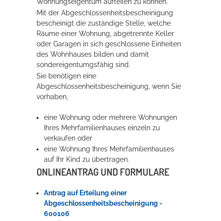
Wohnungseigentum aufteilen zu können.
Mit der Abgeschlossenheitsbescheinigung
Rathaus
bescheinigt die zuständige Stelle, welche
Räume einer Wohnung, abgetrennte Keller
oder Garagen in sich geschlossene Einheiten
des Wohnhauses bilden und damit
Service
sondereigentumgsfähig sind.
Konzerte, Tagungen und vieles mehr
Sie benötigen eine
Abgeschlossenheitsbescheinigung, wenn Sie
Die Stadthalle Hockenheim bietet den perfekten Standort für Events
vorhaben,
aller Art!
eine Wohnung oder mehrere Wohnungen
mehr dazu...
Ihres Mehrfamilienhauses einzeln zu
verkaufen oder
eine Wohnung Ihres Mehrfamilienhauses
auf Ihr Kind zu übertragen.
ONLINEANTRAG UND FORMULARE
Antrag auf Erteilung einer
Abgeschlossenheitsbescheinigung -
600106