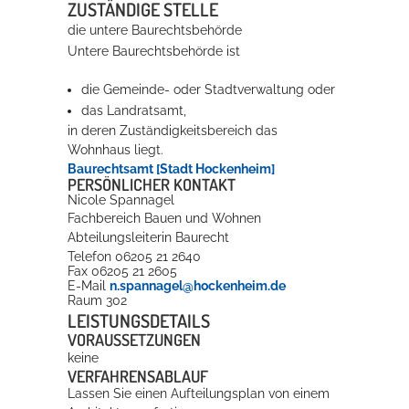
ZUSTÄNDIGE STELLE
die untere Baurechtsbehörde
Erleben in Hockenheim
Untere Baurechtsbehörde ist
Spaß unter prickelnden Wasserfällen, das rauschende Meer im
die Gemeinde- oder Stadtverwaltung oder
Wellenbecken oder doch lieber die pure Entspannung auf der
das Landratsamt,
Sprudelliege im Solebecken?
in deren Zuständigkeitsbereich das
Wohnhaus liegt.
mehr dazu...
Baurechtsamt [Stadt Hockenheim]
PERSÖNLICHER KONTAKT
Nicole
Spannagel
Fachbereich Bauen und Wohnen
Abteilungsleiterin Baurecht
Telefon
06205 21 2640
Fax
06205 21 2605
E-Mail
n.spannagel@hockenheim.de
Raum
302
LEISTUNGSDETAILS
VORAUSSETZUNGEN
keine
VERFAHRENSABLAUF
Lassen Sie einen Aufteilungsplan von einem