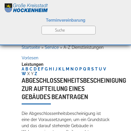
Terminvereinbarung
Leben
Startseite
»
Service
»
A-Z Dienstleistungen
Vorlesen
Kultur
Leistungen
A
B
C
D
E
F
G
H
I
J
K
L
M
N
O
P
Q
R
S
T
U
V
W
X
Y
Z
ABGESCHLOSSENHEITSBESCHEINIGUNG
ZUR AUFTEILUNG EINES
Bildung
Willkommen in Hockenheim
GEBÄUDES BEANTRAGEN
Die Abgeschlossenheitsbescheinigung ist
Wirtschaft
eine der Voraussetzungen, um ein Grundstück
und das darauf stehende Gebäude in