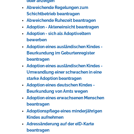
oder anzeigen
Abweichende Regelungen zum
Schichtbetrieb beantragen
Erleben in Hockenheim
Abweichende Ruhezeit beantragen
Adoption - Akteneinsicht beantragen
Spaß unter prickelnden Wasserfällen, das rauschende Meer im
Adoption - sich als Adoptiveltern
Wellenbecken oder doch lieber die pure Entspannung auf der
bewerben
Sprudelliege im Solebecken?
Adoption eines ausländischen Kindes -
mehr dazu...
Beurkundung im Geburtenregister
beantragen
Adoption eines ausländischen Kindes -
Umwandlung einer schwachen in eine
starke Adoption beantragen
Adoption eines deutschen Kindes -
Beurkundung von Amts wegen
Adoption eines erwachsenen Menschen
beantragen
Adoptionspflege eines minderjährigen
Kindes aufnehmen
Adressänderung auf der eID-Karte
beantragen