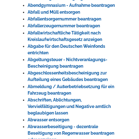
Abendgymnasium - Aufnahme beantragen
Rathaus
Abfall und Müll entsorgen
Abfallentsorgernummer beantragen
Abfallerzeugernummer beantragen
Abfallwirtschaftliche Tätigkeit nach
Service
Kreislaufwirtschaftsgesetz anzeigen
Konzerte, Tagungen und vieles mehr
Abgabe für den Deutschen Weinfonds
entrichten
Die Stadthalle Hockenheim bietet den perfekten Standort für Events
Abgeltungsteuer - Nichtveranlagungs-
aller Art!
Bescheinigung beantragen
Abgeschlossenheitsbescheinigung zur
mehr dazu...
Aufteilung eines Gebäudes beantragen
Abmeldung / Außerbetriebsetzung für ein
Fahrzeug beantragen
Abschriften, Ablichtungen,
Vervielfältigungen und Negative amtlich
beglaubigen lassen
Abwasser entsorgen
Abwasserbeseitigung - dezentrale
Beseitigung von Regenwasser beantragen