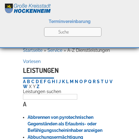
Terminvereinbarung
Leben
Startseite
»
Service
»
A-Z Dienstleistungen
Vorlesen
Kultur
LEISTUNGEN
A
B
C
D
E
F
G
H
I
J
K
L
M
N
O
P
Q
R
S
T
U
V
W
X
Y
Z
Leistungen suchen
Bildung
Willkommen in Hockenheim
A
Abbrennen von pyrotechnischen
Wirtschaft
Gegenständen als Erlaubnis- oder
Befähigungsscheininhaber anzeigen
Abbuchungsermächtigung