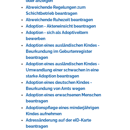
oder anzeigen
Abweichende Regelungen zum
Schichtbetrieb beantragen
Erleben in Hockenheim
Abweichende Ruhezeit beantragen
Adoption - Akteneinsicht beantragen
Spaß unter prickelnden Wasserfällen, das rauschende Meer im
Adoption - sich als Adoptiveltern
Wellenbecken oder doch lieber die pure Entspannung auf der
bewerben
Sprudelliege im Solebecken?
Adoption eines ausländischen Kindes -
mehr dazu...
Beurkundung im Geburtenregister
beantragen
Adoption eines ausländischen Kindes -
Umwandlung einer schwachen in eine
starke Adoption beantragen
Adoption eines deutschen Kindes -
Beurkundung von Amts wegen
Adoption eines erwachsenen Menschen
beantragen
Adoptionspflege eines minderjährigen
Kindes aufnehmen
Adressänderung auf der eID-Karte
beantragen