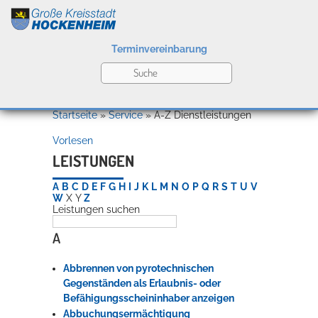
Terminvereinbarung
Leben
Startseite
»
Service
»
A-Z Dienstleistungen
Vorlesen
Kultur
LEISTUNGEN
A
B
C
D
E
F
G
H
I
J
K
L
M
N
O
P
Q
R
S
T
U
V
W
X
Y
Z
Leistungen suchen
Bildung
Willkommen in Hockenheim
A
Abbrennen von pyrotechnischen
Wirtschaft
Gegenständen als Erlaubnis- oder
Befähigungsscheininhaber anzeigen
Abbuchungsermächtigung