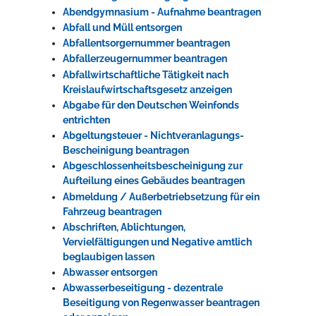
Abendgymnasium - Aufnahme beantragen
Rathaus
Abfall und Müll entsorgen
Abfallentsorgernummer beantragen
Abfallerzeugernummer beantragen
Abfallwirtschaftliche Tätigkeit nach
Service
Kreislaufwirtschaftsgesetz anzeigen
Konzerte, Tagungen und vieles mehr
Abgabe für den Deutschen Weinfonds
entrichten
Die Stadthalle Hockenheim bietet den perfekten Standort für Events
Abgeltungsteuer - Nichtveranlagungs-
aller Art!
Bescheinigung beantragen
Abgeschlossenheitsbescheinigung zur
mehr dazu...
Aufteilung eines Gebäudes beantragen
Abmeldung / Außerbetriebsetzung für ein
Fahrzeug beantragen
Abschriften, Ablichtungen,
Vervielfältigungen und Negative amtlich
beglaubigen lassen
Abwasser entsorgen
Abwasserbeseitigung - dezentrale
Beseitigung von Regenwasser beantragen