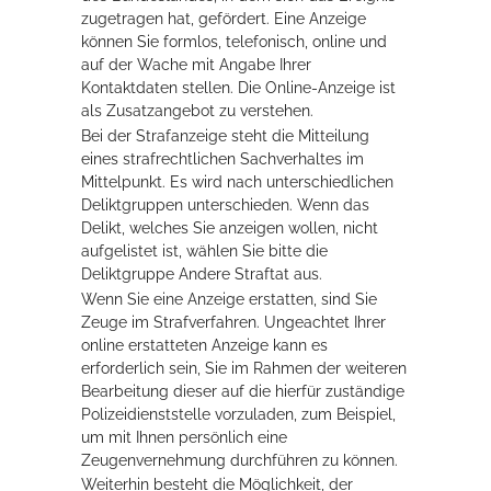
zugetragen hat, gefördert. Eine Anzeige
Rathaus
können Sie formlos, telefonisch, online und
auf der Wache mit Angabe Ihrer
Kontaktdaten stellen. Die Online-Anzeige ist
als Zusatzangebot zu verstehen.
Service
Bei der Strafanzeige steht die Mitteilung
eines strafrechtlichen Sachverhaltes im
Konzerte, Tagungen und vieles mehr
Mittelpunkt. Es wird nach unterschiedlichen
Die Stadthalle Hockenheim bietet den perfekten Standort für Events
Deliktgruppen unterschieden. Wenn das
aller Art!
Delikt, welches Sie anzeigen wollen, nicht
aufgelistet ist, wählen Sie bitte die
mehr dazu...
Deliktgruppe Andere Straftat aus.
Wenn Sie eine Anzeige erstatten, sind Sie
Zeuge im Strafverfahren. Ungeachtet Ihrer
online erstatteten Anzeige kann es
erforderlich sein, Sie im Rahmen der weiteren
Bearbeitung dieser auf die hierfür zuständige
Polizeidienststelle vorzuladen, zum Beispiel,
um mit Ihnen persönlich eine
Zeugenvernehmung durchführen zu können.
Weiterhin besteht die Möglichkeit, der