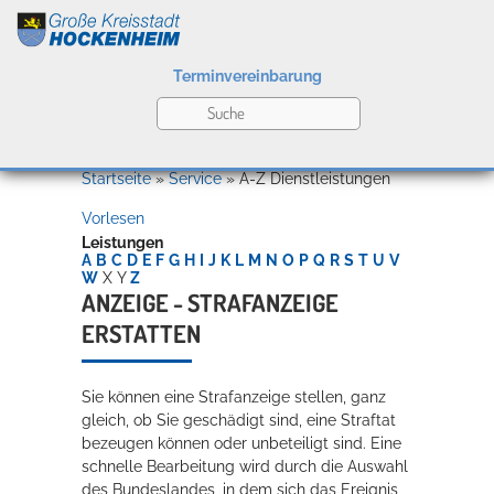
Terminvereinbarung
Leben
Startseite
»
Service
»
A-Z Dienstleistungen
Vorlesen
Kultur
Leistungen
A
B
C
D
E
F
G
H
I
J
K
L
M
N
O
P
Q
R
S
T
U
V
W
X
Y
Z
ANZEIGE - STRAFANZEIGE
ERSTATTEN
Bildung
Willkommen in Hockenheim
Sie können eine Strafanzeige stellen, ganz
gleich, ob Sie geschädigt sind, eine Straftat
Wirtschaft
bezeugen können oder unbeteiligt sind. Eine
schnelle Bearbeitung wird durch die Auswahl
des Bundeslandes, in dem sich das Ereignis