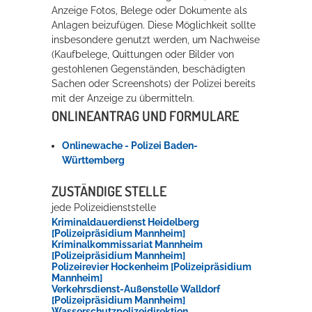
Anzeige Fotos, Belege oder Dokumente als
Anlagen beizufügen. Diese Möglichkeit sollte
Erleben in Hockenheim
insbesondere genutzt werden, um Nachweise
(Kaufbelege, Quittungen oder Bilder von
Spaß unter prickelnden Wasserfällen, das rauschende Meer im
gestohlenen Gegenständen, beschädigten
Wellenbecken oder doch lieber die pure Entspannung auf der
Sachen oder Screenshots) der Polizei bereits
Sprudelliege im Solebecken?
mit der Anzeige zu übermitteln.
ONLINEANTRAG UND FORMULARE
mehr dazu...
Onlinewache - Polizei Baden-
Württemberg
ZUSTÄNDIGE STELLE
jede Polizeidienststelle
Kriminaldauerdienst Heidelberg
[Polizeipräsidium Mannheim]
Kriminalkommissariat Mannheim
[Polizeipräsidium Mannheim]
Polizeirevier Hockenheim [Polizeipräsidium
Mannheim]
Verkehrsdienst-Außenstelle Walldorf
[Polizeipräsidium Mannheim]
Wasserschutzpolizeidirektion