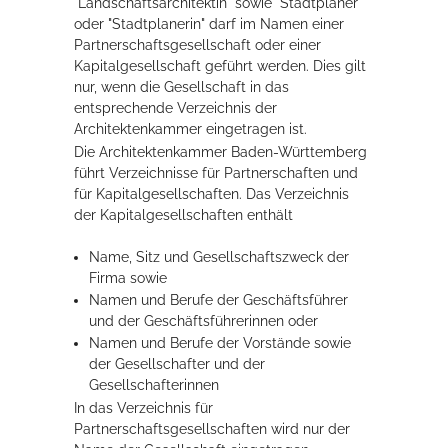
"Landschaftsarchitektin" sowie "Stadtplaner"
oder "Stadtplanerin" darf im Namen einer
Rathaus
Partnerschaftsgesellschaft oder einer
Kapitalgesellschaft geführt werden. Dies gilt
nur, wenn die Gesellschaft in das
entsprechende Verzeichnis der
Service
Architektenkammer eingetragen ist.
Konzerte, Tagungen und vieles mehr
Die Architektenkammer Baden-Württemberg
führt Verzeichnisse für Partnerschaften und
Die Stadthalle Hockenheim bietet den perfekten Standort für Events
für Kapitalgesellschaften. Das Verzeichnis
aller Art!
der Kapitalgesellschaften enthält
mehr dazu...
Name, Sitz und Gesellschaftszweck der
Firma sowie
Namen und Berufe der Geschäftsführer
und der Geschäftsführerinnen oder
Namen und Berufe der Vorstände sowie
der Gesellschafter und der
Gesellschafterinnen
In das Verzeichnis für
Partnerschaftsgesellschaften wird nur der