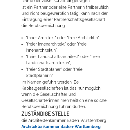
Name der Gesellschaft eingetragen.
Ist ein Partner oder eine Partnerin freiberuflich
und nicht baugewerblich tätig, kann nach der
Erleben in Hockenheim
Eintragung einer Partnerschaftsgesellschaft
die Berufsbezeichnung
Spaß unter prickelnden Wasserfällen, das rauschende Meer im
Wellenbecken oder doch lieber die pure Entspannung auf der
"freier Architekt" oder "freie Architektin",
Sprudelliege im Solebecken?
"freier Innenarchitekt" oder "freie
Innenarchitektin",
mehr dazu...
"freier Landschaftsarchitekt" oder "freie
Landschaftsarchitektin",
"freier Stadtplaner" oder "freie
Stadtplanerin"
im Namen geführt werden. Bei
Kapitalgesellschaften ist das nur möglich,
wenn die Gesellschafter und
Gesellschafterinnen mehrheitlich eine solche
Berufsbezeichnung führen dürfen.
ZUSTÄNDIGE STELLE
die Architektenkammer Baden-Württemberg
Architektenkammer Baden-Württemberg