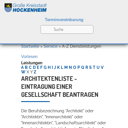
Terminvereinbarung
Leben
Startseite
»
Service
»
A-Z Dienstleistungen
Vorlesen
Kultur
Leistungen
A
B
C
D
E
F
G
H
I
J
K
L
M
N
O
P
Q
R
S
T
U
V
W
X
Y
Z
ARCHITEKTENLISTE -
EINTRAGUNG EINER
Bildung
Willkommen in Hockenheim
GESELLSCHAFT BEANTRAGEN
Die Berufsbezeichnung "Architekt" oder
Wirtschaft
"Architektin", "Innenarchitekt" oder
"Innenarchitektin", "Landschaftsarchitekt" oder