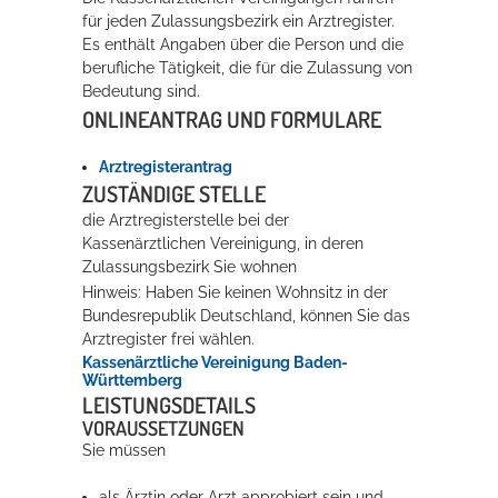
für jeden Zulassungsbezirk ein Arztregister.
Rathaus
Es enthält Angaben über die Person und die
berufliche Tätigkeit, die für die Zulassung von
Bedeutung sind.
ONLINEANTRAG UND FORMULARE
Service
Konzerte, Tagungen und vieles mehr
Arztregisterantrag
ZUSTÄNDIGE STELLE
Die Stadthalle Hockenheim bietet den perfekten Standort für Events
die Arztregisterstelle bei der
aller Art!
Kassenärztlichen Vereinigung, in deren
Zulassungsbezirk Sie wohnen
mehr dazu...
Hinweis: Haben Sie keinen Wohnsitz in der
Bundesrepublik Deutschland, können Sie das
Arztregister frei wählen.
Kassenärztliche Vereinigung Baden-
Württemberg
LEISTUNGSDETAILS
VORAUSSETZUNGEN
Sie müssen
als Ärztin oder Arzt approbiert sein und