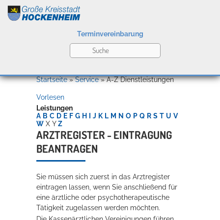
Terminvereinbarung
Leben
Startseite
»
Service
»
A-Z Dienstleistungen
Vorlesen
Kultur
Leistungen
A
B
C
D
E
F
G
H
I
J
K
L
M
N
O
P
Q
R
S
T
U
V
W
X
Y
Z
ARZTREGISTER - EINTRAGUNG
BEANTRAGEN
Bildung
Willkommen in Hockenheim
Sie müssen sich zuerst in das Arztregister
eintragen lassen, wenn Sie anschließend für
Wirtschaft
eine ärztliche oder psychotherapeutische
Tätigkeit zugelassen werden möchten.
Die Kassenärztlichen Vereinigungen führen