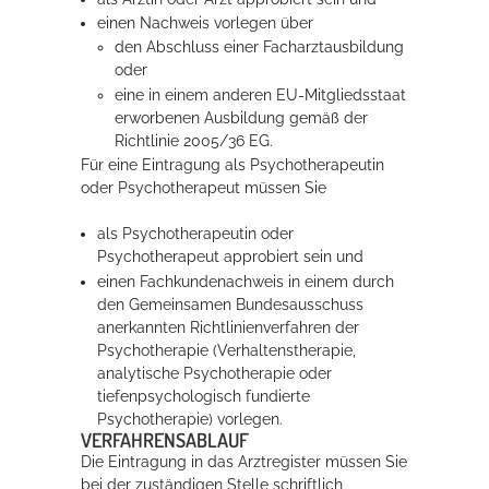
einen Nachweis vorlegen über
den Abschluss einer Facharztausbildung
Erleben in Hockenheim
oder
eine in einem anderen EU-Mitgliedsstaat
Spaß unter prickelnden Wasserfällen, das rauschende Meer im
erworbenen Ausbildung gemäß der
Wellenbecken oder doch lieber die pure Entspannung auf der
Richtlinie 2005/36 EG.
Sprudelliege im Solebecken?
Für eine Eintragung als Psychotherapeutin
oder Psychotherapeut müssen Sie
mehr dazu...
als Psychotherapeutin oder
Psychotherapeut approbiert sein und
einen Fachkundenachweis in einem durch
den Gemeinsamen Bundesausschuss
anerkannten Richtlinienverfahren der
Psychotherapie (Verhaltenstherapie,
analytische Psychotherapie oder
tiefenpsychologisch fundierte
Psychotherapie) vorlegen.
VERFAHRENSABLAUF
Die Eintragung in das Arztregister müssen Sie
bei der zuständigen Stelle schriftlich