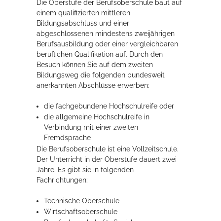
Die Oberstufe der Berufsoberschule baut auf
einem qualifizierten mittleren
Rathaus
Bildungsabschluss und einer
abgeschlossenen mindestens zweijährigen
Berufsausbildung oder einer vergleichbaren
beruflichen Qualifikation auf.
Durch den
Service
Besuch können Sie auf dem zweiten
Konzerte, Tagungen und vieles mehr
Bildungsweg die folgenden bundesweit
anerkannten Abschlüsse erwerben:
Die Stadthalle Hockenheim bietet den perfekten Standort für Events
aller Art!
die fachgebundene Hochschulreife oder
die allgemeine Hochschulreife in
mehr dazu...
Verbindung mit einer zweiten
Fremdsprache
Die
Berufsoberschule ist eine Vollzeitschule.
Der Unterricht in der Oberstufe dauert zwei
Jahre. Es gibt sie in folgenden
Fachrichtungen:
Technische Oberschule
Wirtschaftsoberschule