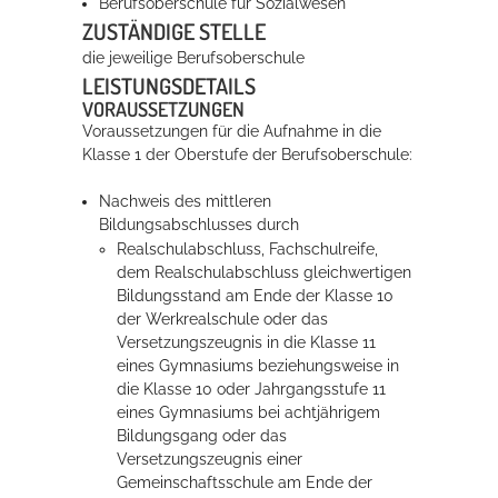
Berufsoberschule für Sozialwesen
ZUSTÄNDIGE STELLE
die jeweilige Berufsoberschule
Erleben in Hockenheim
LEISTUNGSDETAILS
Spaß unter prickelnden Wasserfällen, das rauschende Meer im
VORAUSSETZUNGEN
Wellenbecken oder doch lieber die pure Entspannung auf der
Voraussetzungen für die Aufnahme in die
Sprudelliege im Solebecken?
Klasse 1 der Oberstufe der Berufsoberschule:
mehr dazu...
Nachweis des mittleren
Bildungsabschlusses
durch
Realschulabschluss, Fachschulreife,
dem Realschulabschluss gleichwertigen
Bildungsstand am Ende der Klasse 10
der Werkrealschule oder das
Versetzungszeugnis in die Klasse 11
eines Gymnasiums beziehungsweise in
die Klasse 10 oder Jahrgangsstufe 11
eines Gymnasiums bei achtjährigem
Bildungsgang oder das
Versetzungszeugnis einer
Gemeinschaftsschule am Ende der