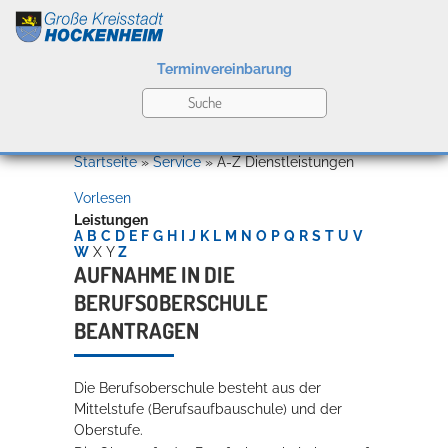
Terminvereinbarung
Leben
Startseite
»
Service
»
A-Z Dienstleistungen
Vorlesen
Kultur
Leistungen
A
B
C
D
E
F
G
H
I
J
K
L
M
N
O
P
Q
R
S
T
U
V
W
X
Y
Z
AUFNAHME IN DIE
BERUFSOBERSCHULE
Bildung
Willkommen in Hockenheim
BEANTRAGEN
Die Berufsoberschule besteht aus der
Wirtschaft
Mittelstufe (Berufsaufbauschule) und der
Oberstufe.