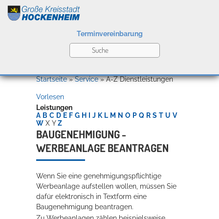
Terminvereinbarung
Leben
Startseite
»
Service
»
A-Z Dienstleistungen
Vorlesen
Kultur
Leistungen
A
B
C
D
E
F
G
H
I
J
K
L
M
N
O
P
Q
R
S
T
U
V
W
X
Y
Z
BAUGENEHMIGUNG -
WERBEANLAGE BEANTRAGEN
Bildung
Willkommen in Hockenheim
Wenn Sie eine genehmigungspflichtige
Werbeanlage aufstellen wollen, müssen Sie
Wirtschaft
dafür elektronisch in Textform eine
Baugenehmigung beantragen.
Zu Werbeanlagen zählen beispielsweise