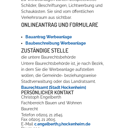
Schilder, Beschriftungen, Lichtwerbung und
Rathaus
Schaukästen. Sie sind vom öffentlichen
Verkehrsraum aus sichtbar.
ONLINEANTRAG UND FORMULARE
Service
Bauantrag Werbeanlage
Konzerte, Tagungen und vieles mehr
Baubeschreibung Werbeanlage
ZUSTÄNDIGE STELLE
Die Stadthalle Hockenheim bietet den perfekten Standort für Events
die untere Baurechtsbehörde
aller Art!
Untere Baurechtsbehörde ist, je nach Bezirk,
in dem Sie die Werbeanlage aufstellen
mehr dazu...
wollen, die Gemeinde- beziehungsweise
Stadtverwaltung oder das Landratsamt.
Baurechtsamt [Stadt Hockenheim]
PERSÖNLICHER KONTAKT
Christoph
Engelberth
Fachbereich Bauen und Wohnen
Baurecht
Telefon
06205 21 2645
Fax
06205 21 2605
E-Mail
c.engelberth@hockenheim.de