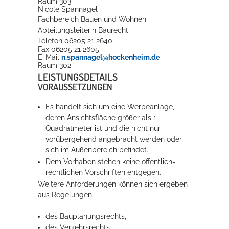
Raum
303
Nicole
Spannagel
Fachbereich Bauen und Wohnen
Erleben in Hockenheim
Abteilungsleiterin Baurecht
Telefon
06205 21 2640
Spaß unter prickelnden Wasserfällen, das rauschende Meer im
Fax
06205 21 2605
E-Mail
n.spannagel@hockenheim.de
Wellenbecken oder doch lieber die pure Entspannung auf der
Raum
302
Sprudelliege im Solebecken?
LEISTUNGSDETAILS
VORAUSSETZUNGEN
mehr dazu...
Es handelt sich um eine Werbeanlage,
deren Ansichtsfläche größer als 1
Quadratmeter ist und die nicht nur
vorübergehend angebracht werden oder
sich im Außenbereich befindet.
Dem Vorhaben stehen keine öffentlich-
rechtlichen Vorschriften entgegen.
Weitere Anforderungen können sich ergeben
aus Regelungen
des Bauplanungsrechts,
des Verkehrsrechts,