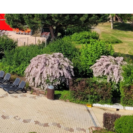
Dienste
Stadtplan
Newsletter
Mängelmelder
Erklärung zur Barrierefreiheit
Social-Media
ermin)
Impressum
Datenschutz
Cookies
powered by
Komm.ONE