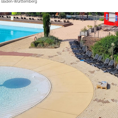
en Baden-Württemberg
Öffnungszeiten
Mo - Fr:
08 - 12 Uhr
Mi:
14 - 18 Uhr
partner
Sa - So:
geschlossen
Öffnungszeiten Bürgerbüro
Mo - Fr:
08 - 12 Uhr
Mo, Di, Do:
14 - 15.30 Uhr
Mi:
14 - 18 Uhr (Nur mit T
munikation
l BW
ervice-Portal Baden-Württemberg?
elle
tuelle Poststelle?