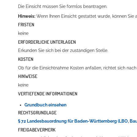
Die Einsicht müssen Sie formlos beantragen.
Hinweis:
Wenn Ihnen Einsicht gestattet wurde, können Sie 
FRISTEN
keine
ERFORDERLICHE UNTERLAGEN
Erkunden Sie sich bei der zuständigen Stelle.
KOSTEN
Konzerte, Tagungen und vieles mehr
Ob für die Einsichtnahme Kosten anfallen, richtet sich nac
Die Stadthalle Hockenheim bietet den perfekten Standort für Even
HINWEISE
keine
mehr dazu...
VERTIEFENDE INFORMATIONEN
Grundbuch einsehen
RECHTSGRUNDLAGE
§ 72 Landesbauordnung für Baden-Württemberg (LBO, Baul
FREIGABEVERMERK