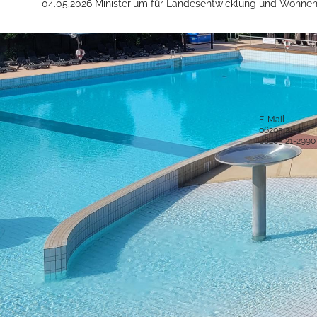
04.05.2026 Ministerium für Landesentwicklung und Wohn
Anschrift und Bankverbindung
Kontakt
Stadt Hockenheim
Alle Ansprech
Rathausstraße 1
68766 Hockenheim
E-Mail
06205 21-0
Postanschrift
06205 21-2990
Postfach 15 48
68758 Hockenheim
Sichere Kom
Bankverbindung
IBAN: DE52 6725 0020 0006 2012 53
BIC: SOLADES1HDB
Sparkasse Heidelberg
Service-Porta
Was ist das S
IBAN: DE61 5479 0000 0001 0061 50
BIC: GENODE61SPE
virtuelle Postst
Volksbank Kur- und Rheinpfalz eG
Was ist die vir
Copyright © 2016 Stadt Hockenheim