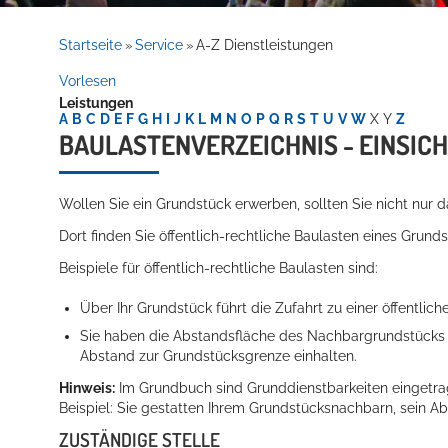
Rathaus
Startseite
Service
A-Z Dienstleistungen
»
»
Vorlesen
Leistungen
Service
A
B
C
D
E
F
G
H
I
J
K
L
M
N
O
P
Q
R
S
T
U
V
W
X
Y
Z
BAULASTENVERZEICHNIS - EINSIC
Wollen Sie ein Grundstück erwerben, sollten Sie nicht nur
Dort finden Sie öffentlich-rechtliche Baulasten eines Grund
Beispiele für öffentlich-rechtliche Baulasten sind:
Über Ihr Grundstück führt die Zufahrt zu einer öffentlich
Willkommen in Hockenheim
Sie haben die Abstandsfläche des Nachbargrundstücks
Abstand zur Grundstücksgrenze einhalten.
Hinweis:
Im Grundbuch sind Grunddienstbarkeiten eingetrag
Beispiel: Sie gestatten Ihrem Grun
d
stücksnachbarn, sein Ab
ZUSTÄNDIGE STELLE