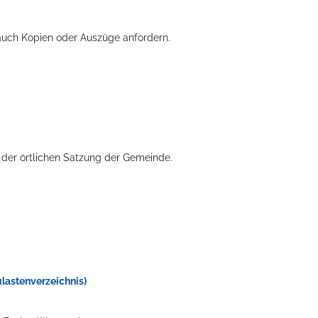
auch Kopien oder Auszüge anfordern.
h der örtlichen Satzung der Gemeinde.
ts aller Art!
astenverzeichnis)