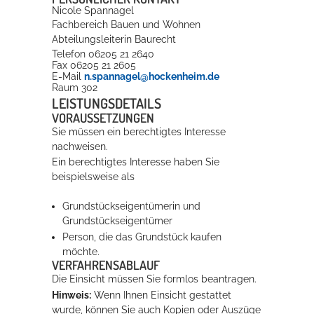
Nicole
Spannagel
Fachbereich Bauen und Wohnen
Erleben in Hockenheim
Abteilungsleiterin Baurecht
Telefon
06205 21 2640
Spaß unter prickelnden Wasserfällen, das rauschende Meer im
Fax
06205 21 2605
E-Mail
n.spannagel@hockenheim.de
Wellenbecken oder doch lieber die pure Entspannung auf der
Raum
302
Sprudelliege im Solebecken?
LEISTUNGSDETAILS
VORAUSSETZUNGEN
mehr dazu...
Sie müssen ein berechtigtes Interesse
nachweisen.
Ein berechtigtes Interesse haben Sie
beispielsweise als
Grundstückseigentümerin und
Grundstückseigent
ü
mer
Person, die das Grundstück kaufen
möchte.
VERFAHRENSABLAUF
Die Einsicht müssen Sie formlos beantragen.
Hinweis:
Wenn Ihnen Einsicht gestattet
wurde, können Sie auch Kopien oder Auszüge