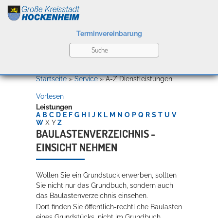
Terminvereinbarung
Leben
Startseite
»
Service
»
A-Z Dienstleistungen
Vorlesen
Kultur
Leistungen
A
B
C
D
E
F
G
H
I
J
K
L
M
N
O
P
Q
R
S
T
U
V
W
X
Y
Z
BAULASTENVERZEICHNIS -
EINSICHT NEHMEN
Bildung
Willkommen in Hockenheim
Wollen Sie ein Grundstück erwerben, sollten
Sie nicht nur das Grundbuch, sondern auch
Wirtschaft
das Baulastenverzeichnis einsehen.
Dort finden Sie öffentlich-rechtliche Baulasten
eines Grundstücks, nicht im Grundbuch.