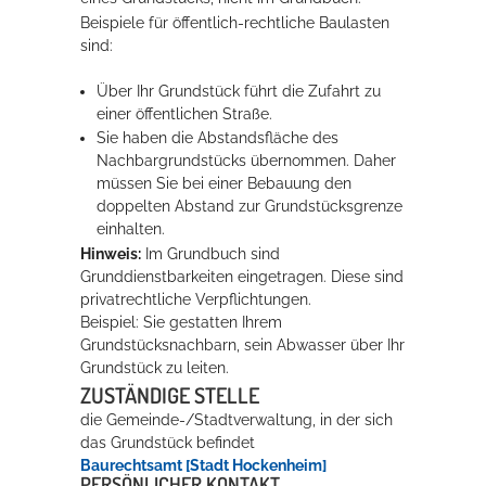
Beispiele für öffentlich-rechtliche Baulasten
Rathaus
sind:
Über Ihr Grundstück führt die Zufahrt zu
einer öffentlichen Straße.
Service
Sie haben die Abstandsfläche des
Nachbargrundstücks übernommen. Daher
Konzerte, Tagungen und vieles mehr
müssen Sie bei einer Bebauung den
Die Stadthalle Hockenheim bietet den perfekten Standort für Events
doppelten Abstand zur Grundstücksgrenze
aller Art!
einhalten.
Hinweis:
Im Grundbuch sind
mehr dazu...
Grunddienstbarkeiten eingetragen. Diese sind
pr
i
vatrechtliche Verpflichtungen.
Beispiel: Sie gestatten Ihrem
Grun
d
stücksnachbarn, sein Abwasser über Ihr
Grundstück zu leiten.
ZUSTÄNDIGE STELLE
die Gemeinde-/Stadtverwaltung, in der sich
das Grundstück befindet
Baurechtsamt [Stadt Hockenheim]
PERSÖNLICHER KONTAKT