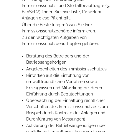
Immissionsschutz- und Störfallbeauftragte (5.
Rathaus
BImSchV) finden Sie eine Liste, für welche
Anlagen diese Pflicht gilt.
Über die Bestellung müssen Sie Ihre
Immissionsschutzbehörde informieren.
Service
Zu den wichtigsten Aufgaben von
Immissionsschutzbeauftragten gehören:
Konzerte, Tagungen und vieles mehr
Die Stadthalle Hockenheim bietet den perfekten Standort für Events
Beratung des Betreibers und der
aller Art!
Betriebsangehörigen
Angelegenheiten des Immissionsschutzes
mehr dazu...
Hinwirken auf die Einführung von
umweltfreundlichen Verfahren sowie
Erzeugnissen und Mitwirkung bei deren
Einführung durch Begutachtungen
Überwachung der Einhaltung rechtlicher
Vorschriften des Immissionsschutzes (zum
Beispiel durch Kontrolle der Anlagen und
Durchführung von Messungen)
Aufklärung der Betriebsangehörigen über
schädliche Umwelteinwirkungen, die von