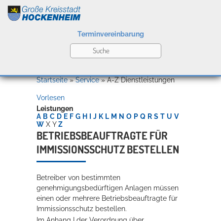
Terminvereinbarung
Leben
Startseite
»
Service
»
A-Z Dienstleistungen
Vorlesen
Kultur
Leistungen
A
B
C
D
E
F
G
H
I
J
K
L
M
N
O
P
Q
R
S
T
U
V
W
X
Y
Z
BETRIEBSBEAUFTRAGTE FÜR
IMMISSIONSSCHUTZ BESTELLEN
Bildung
Willkommen in Hockenheim
Betreiber von bestimmten
genehmigungsbedürftigen Anlagen müssen
Wirtschaft
einen oder mehrere Betriebsbeauftragte für
Immissionsschutz bestellen.
Im Anhang I der Verordnung über