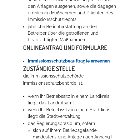
den Anlagen ausgehen, sowie die dagegen
ergriffenen Maßnahmen und Pflichten des
Erleben in Hockenheim
Immissionsschutzrechts
jährliche Berichterstattung an den
Spaß unter prickelnden Wasserfällen, das rauschende Meer im
Betreiber über die getroffenen und
Wellenbecken oder doch lieber die pure Entspannung auf der
beabsichtigten Maßnahmen
Sprudelliege im Solebecken?
ONLINEANTRAG UND FORMULARE
mehr dazu...
Immissionsschutzbeauftragte ernennen
ZUSTÄNDIGE STELLE
die Immissionsschutzbehörde
Immissionsschutzbehörde ist,
wenn Ihr Betriebssitz in einem Landkreis
liegt: das Landratsamt
wenn Ihr Betriebssitz in einem Stadtkreis
liegt: die Stadtverwaltung
das Regierungspräsidium, sofern
sich auf Ihrem Betriebsgelände
mindestens eine Anlage nach Anhang I