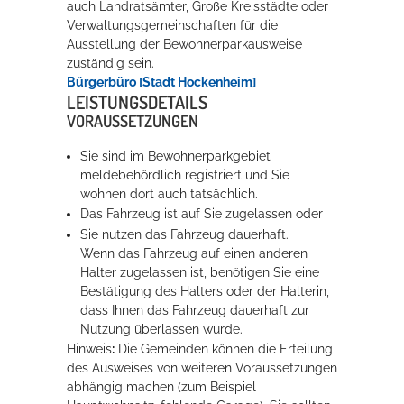
auch Landratsämter, Große Kreisstädte oder
Verwaltungsgemeinschaften für die
Ausstellung der Bewohnerparkausweise
Erleben in Hockenheim
zuständig sein.
Bürgerbüro [Stadt Hockenheim]
Spaß unter prickelnden Wasserfällen, das rauschende Meer im
LEISTUNGSDETAILS
Wellenbecken oder doch lieber die pure Entspannung auf der
VORAUSSETZUNGEN
Sprudelliege im Solebecken?
Sie sind im Bewohnerparkgebiet
mehr dazu...
meldebehördlich registriert und Sie
wohnen dort auch tatsächlich.
Das Fahrzeug ist auf Sie zugelassen oder
Sie nutzen das Fahrzeug dauerhaft.
Wenn das Fahrzeug auf einen anderen
Halter zugelassen ist, benötigen Sie eine
Best
ä
tigung des Halters oder der Halterin,
dass Ihnen das Fahrzeug dauerhaft zur
Nutzung überlassen wurde.
Hinweis
:
Die Gemeinden können die Erteilung
des Ausweises von weiteren Voraussetzungen
abhängig machen (zum Beispiel