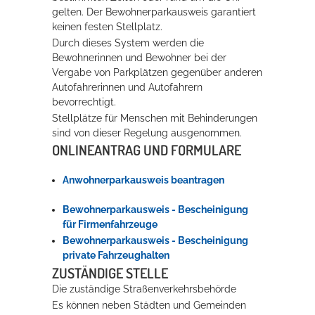
gelten. Der Bewohnerparkausweis garantiert
Rathaus
keinen festen Stellplatz.
Durch dieses System werden die
Bewohnerinnen und Bewohner bei der
Vergabe von Parkplätzen gegenüber anderen
Service
Autofahrerinnen und Autofahrern
bevorrechtigt.
Konzerte, Tagungen und vieles mehr
Stellplätze für Menschen mit Behinderungen
Die Stadthalle Hockenheim bietet den perfekten Standort für Events
sind von dieser Regelung ausgenommen.
aller Art!
ONLINEANTRAG UND FORMULARE
mehr dazu...
Anwohnerparkausweis beantragen
Bewohnerparkausweis - Bescheinigung
für Firmenfahrzeuge
Bewohnerparkausweis - Bescheinigung
private Fahrzeughalten
ZUSTÄNDIGE STELLE
Die zuständige Straßenverkehrsbehörde
Es können neben Städten und Gemeinden