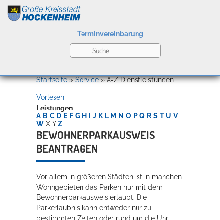
Terminvereinbarung
Leben
Startseite
»
Service
»
A-Z Dienstleistungen
Vorlesen
Kultur
Leistungen
A
B
C
D
E
F
G
H
I
J
K
L
M
N
O
P
Q
R
S
T
U
V
W
X
Y
Z
BEWOHNERPARKAUSWEIS
BEANTRAGEN
Bildung
Willkommen in Hockenheim
Vor allem in größeren Städten ist in manchen
Wohngebieten das Parken nur mit dem
Wirtschaft
Bewohnerparkausweis erlaubt. Die
Parkerlaubnis kann entweder nur zu
bestimmten Zeiten oder rund um die Uhr