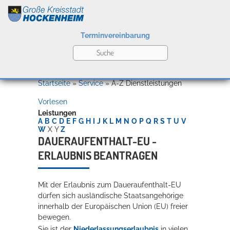
Terminvereinbarung
Leben
Startseite
»
Service
»
A-Z Dienstleistungen
Vorlesen
Kultur
Leistungen
A
B
C
D
E
F
G
H
I
J
K
L
M
N
O
P
Q
R
S
T
U
V
W
X
Y
Z
DAUERAUFENTHALT-EU -
ERLAUBNIS BEANTRAGEN
Bildung
Willkommen in Hockenheim
Mit der Erlaubnis zum Daueraufenthalt-EU
dürfen sich ausländische Staatsangehörige
Wirtschaft
innerhalb der Europäischen Union (EU) freier
bewegen.
Sie ist der
Niederlassungserlaubnis
in vielen