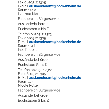
Fax
06205 212305
E-Mail
auslaenderamt@hockenheim.de
Raum
124 a
Erleben in Hockenheim
Hartmut
Klatt
Fachbereich Bürgerservice
Spaß unter prickelnden Wasserfällen, das rauschende Meer im
Ausländerbehörde
Wellenbecken oder doch lieber die pure Entspannung auf der
Buchstaben A bis F
Sprudelliege im Solebecken?
Telefon
06205 212323
Fax
06205 212305
E-Mail
auslaenderamt@hockenheim.de
mehr dazu...
Raum
124 b
Ines
Poppitz
Fachbereich Bürgerservice
Ausländerbehörde
Buchstabe G bis K
Telefon
06205 212322
Fax
06205 212305
E-Mail
auslaenderamt@hockenheim.de
Raum
123
Nicole
Rotter
Fachbereich Bürgerservice
Ausländerbehörde
Buchstaben S bis Z