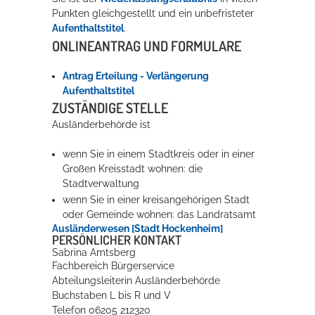
Punkten gleichgestellt und ein unbefristeter
Rathaus
Aufenthaltstitel
.
ONLINEANTRAG UND FORMULARE
Antrag Erteilung - Verlängerung
Service
Aufenthaltstitel
ZUSTÄNDIGE STELLE
Konzerte, Tagungen und vieles mehr
Ausländerbehörde ist
Die Stadthalle Hockenheim bietet den perfekten Standort für Events
aller Art!
wenn Sie in einem Stadtkreis oder in einer
Großen Kreisstadt wohnen: die
mehr dazu...
Stadtverwaltung
wenn Sie in einer kreisangehörigen Stadt
oder Gemeinde wohnen: das Landratsamt
Ausländerwesen [Stadt Hockenheim]
PERSÖNLICHER KONTAKT
Sabrina
Amtsberg
Fachbereich Bürgerservice
Abteilungsleiterin Ausländerbehörde
Buchstaben L bis R und V
Telefon
06205 212320