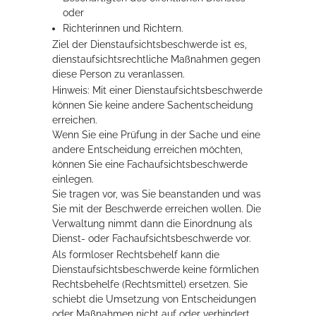
oder
Rathaus
Richterinnen und Richtern.
Ziel der Dienstaufsichtsbeschwerde ist es,
dienstaufsichtsrechtliche Maßnahmen gegen
diese Person zu veranlassen.
Service
Hinweis:
Mit einer Dienstaufsichtsbeschwerde
Konzerte, Tagungen und vieles mehr
können Sie keine andere Sachentscheidung
erreichen.
Die Stadthalle Hockenheim bietet den perfekten Standort für Events
Wenn Sie eine Prüfung in der Sache und eine
aller Art!
andere Entscheidung erreichen möchten,
können Sie eine Fachaufsichtsbeschwerde
mehr dazu...
einlegen.
Sie tragen vor, was Sie beanstanden und was
Sie mit der Beschwerde erreichen wollen. Die
Verwaltung nimmt dann die Einordnung als
Dienst- oder Fachaufsichtsbeschwerde vor.
Als formloser Rechtsbehelf kann die
Dienstaufsichtsbeschwerde keine förmlichen
Rechtsbehelfe (Rechtsmittel) ersetzen. Sie
schiebt die Umsetzung von Entscheidungen
oder Maßnahmen nicht auf oder verhindert