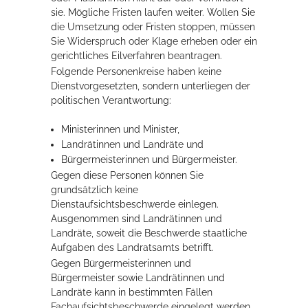
sie. Mögliche Fristen laufen weiter. Wollen Sie
die Umsetzung oder Fristen stoppen, müssen
Erleben in Hockenheim
Sie Widerspruch oder Klage erheben oder ein
gerichtliches Eilverfahren beantragen.
Spaß unter prickelnden Wasserfällen, das rauschende Meer im
Folgende Personenkreise haben keine
Wellenbecken oder doch lieber die pure Entspannung auf der
Dienstvorgesetzten, sondern unterliegen der
Sprudelliege im Solebecken?
politischen Verantwortung:
mehr dazu...
Ministerinnen und Minister,
Landrätinnen und Landräte und
Bürgermeisterinnen und Bürgermeister.
Gegen diese Personen können Sie
grundsätzlich keine
Dienstaufsichtsbeschwerde einlegen.
Ausgenommen sind Landrätinnen und
Landräte, soweit die Beschwerde staatliche
Aufgaben des Landratsamts betrifft.
Gegen Bürgermeisterinnen und
Bürgermeister sowie Landrätinnen und
Landräte kann in bestimmten Fällen
Fachaufsichtsbeschwerde eingelegt werden,