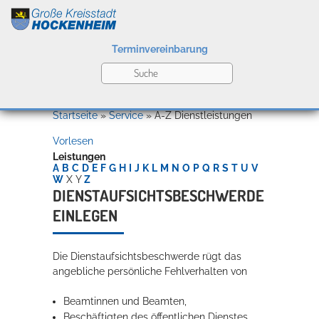
Terminvereinbarung
Leben
Startseite
»
Service
»
A-Z Dienstleistungen
Vorlesen
Kultur
Leistungen
A
B
C
D
E
F
G
H
I
J
K
L
M
N
O
P
Q
R
S
T
U
V
W
X
Y
Z
DIENSTAUFSICHTSBESCHWERDE
EINLEGEN
Bildung
Willkommen in Hockenheim
Die Dienstaufsichtsbeschwerde rügt das
angebliche persönliche Fehlverhalten von
Wirtschaft
Beamtinnen und Beamten,
Beschäftigten des öffentlichen Dienstes