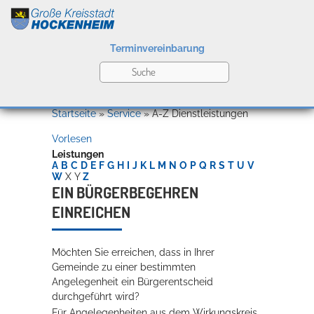
Terminvereinbarung
Leben
Startseite
»
Service
»
A-Z Dienstleistungen
Vorlesen
Kultur
Leistungen
A
B
C
D
E
F
G
H
I
J
K
L
M
N
O
P
Q
R
S
T
U
V
W
X
Y
Z
EIN BÜRGERBEGEHREN
EINREICHEN
Bildung
Willkommen in Hockenheim
Möchten Sie erreichen, dass in Ihrer
Gemeinde zu einer bestimmten
Wirtschaft
Angelegenheit ein Bürgerentscheid
durchgeführt wird?
Für Angelegenheiten aus dem Wirkungskreis