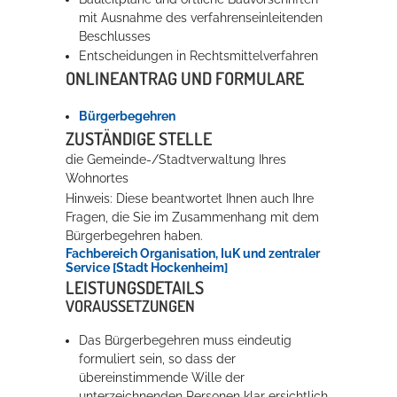
mit Ausnahme des verfahrenseinleitenden
Beschlusses
Erleben in Hockenheim
Entscheidungen in Rechtsmittelverfahren
ONLINEANTRAG UND FORMULARE
Spaß unter prickelnden Wasserfällen, das rauschende Meer im
Wellenbecken oder doch lieber die pure Entspannung auf der
Bürgerbegehren
Sprudelliege im Solebecken?
ZUSTÄNDIGE STELLE
mehr dazu...
die Gemeinde-/Stadtverwaltung Ihres
Wohnortes
Hinweis: Diese beantwortet Ihnen auch Ihre
Fragen, die Sie im Zusammenhang mit dem
Bürgerbegehren haben.
Fachbereich Organisation, IuK und zentraler
Service [Stadt Hockenheim]
LEISTUNGSDETAILS
VORAUSSETZUNGEN
Das Bürgerbegehren muss eindeutig
formuliert sein, so dass der
übereinstimmende Wille der
unterzeichnenden Personen klar ersichtlich