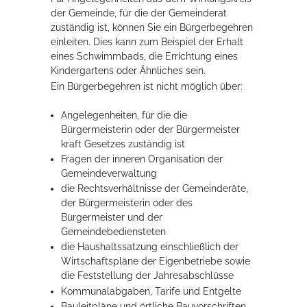
der Gemeinde, für die der Gemeinderat
Rathaus
zuständig ist, können Sie ein Bürgerbegehren
einleiten. Dies kann zum Beispiel
der Erhalt
eines Schwimmbads, die Errichtung eines
Kindergartens oder Ähnliches sein.
Service
Ein Bürgerbegehren ist nicht möglich über:
Konzerte, Tagungen und vieles mehr
Angelegenheiten, für die die
Die Stadthalle Hockenheim bietet den perfekten Standort für Events
Bürgermeisterin oder der Bürgermeister
aller Art!
kraft Gesetzes zuständig ist
Fragen der inneren Organisation der
mehr dazu...
Gemeindeverwaltung
die Rechtsverhältnisse der Gemeinderäte,
der Bürgermeisterin oder des
Bürgermeister und der
Gemeindebediensteten
die Haushaltssatzung einschließlich der
Wirtschaftspläne der Eigenbetriebe sowie
die Feststellung der Jahresabschlüsse
Kommunalabgaben, Tarife und Entgelte
Bauleitpläne und örtliche Bauvorschriften