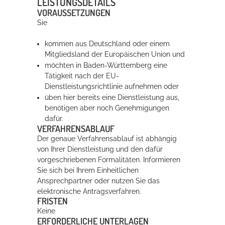
LEISTUNGSDETAILS
VORAUSSETZUNGEN
Sie
Erleben in Hockenheim
kommen aus Deutschland oder einem
Spaß unter prickelnden Wasserfällen, das rauschende Meer im
Mitgliedsland der Europäischen Union und
Wellenbecken oder doch lieber die pure Entspannung auf der
möchten in Baden-Württemberg eine
Sprudelliege im Solebecken?
Tätigkeit nach der EU-
Dienstleistungsrichtlinie aufnehmen oder
mehr dazu...
üben hier bereits eine Dienstleistung aus,
benötigen aber noch Genehmigungen
dafür.
VERFAHRENSABLAUF
Der genaue Verfahrensablauf ist abhängig
von Ihrer Dienstleistung und den dafür
vorgeschriebenen Formalitäten. Informieren
Sie sich bei Ihrem Einheitlichen
Ansprechpartner oder nutzen Sie das
elektronische Antragsverfahren.
FRISTEN
Keine
ERFORDERLICHE UNTERLAGEN