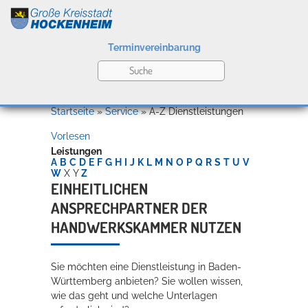
Terminvereinbarung
Leben
Startseite
»
Service
»
A-Z Dienstleistungen
Vorlesen
Kultur
Leistungen
A
B
C
D
E
F
G
H
I
J
K
L
M
N
O
P
Q
R
S
T
U
V
W
X
Y
Z
EINHEITLICHEN
ANSPRECHPARTNER DER
Bildung
Willkommen in Hockenheim
HANDWERKSKAMMER NUTZEN
Sie möchten eine Dienstleistung in Baden-
Wirtschaft
Württemberg anbieten? Sie wollen wissen,
wie das geht und welche Unterlagen