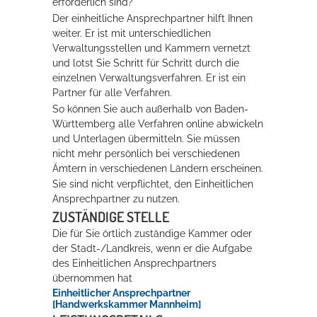
erforderlich sind?
Der einheitliche Ansprechpartner hilft Ihnen
Rathaus
weiter. Er ist mit unterschiedlichen
Verwaltungsstellen und Kammern vernetzt
und lotst Sie Schritt für Schritt durch die
einzelnen Verwaltungsverfahren. Er ist ein
Service
Partner für alle Verfahren.
Konzerte, Tagungen und vieles mehr
So können Sie auch außerhalb von Baden-
Württemberg alle Verfahren online abwickeln
Die Stadthalle Hockenheim bietet den perfekten Standort für Events
und Unterlagen übermitteln.
Sie müssen
aller Art!
nicht mehr persönlich bei verschiedenen
Ämtern in verschiedenen Ländern erscheinen.
mehr dazu...
Sie sind nicht verpflichtet, den Einheitlichen
Ansprechpartner zu nutzen.
ZUSTÄNDIGE STELLE
Die für Sie örtlich zuständige Kammer oder
der Stadt-/Landkreis, wenn er die Aufgabe
des Einheitlichen Ansprechpartners
übernommen hat
Einheitlicher Ansprechpartner
[Handwerkskammer Mannheim]