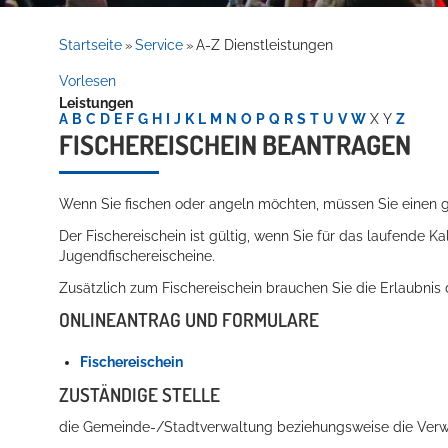
Rathaus
Startseite
Service
A-Z Dienstleistungen
»
»
Vorlesen
Leistungen
Service
A
B
C
D
E
F
G
H
I
J
K
L
M
N
O
P
Q
R
S
T
U
V
W
X
Y
Z
FISCHEREISCHEIN BEANTRAGEN
Wenn Sie fischen oder angeln möchten, müssen Sie einen gü
Der Fischereischein ist gültig, wenn Sie für das laufende Ka
Jugendfischereischeine.
Zusätzlich zum Fischereischein brauchen Sie die Erlaubnis d
ONLINEANTRAG UND FORMULARE
Willkommen in Hockenheim
Fischereischein
ZUSTÄNDIGE STELLE
die Gemeinde-/Stadtverwaltung beziehungsweise die Ver