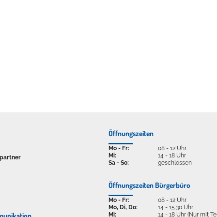
ellenbecken oder doch lieber die pure Entspannung auf der Spr
Öffnungszeiten
Mo - Fr:
08 - 12 Uhr
Mi:
14 - 18 Uhr
partner
Sa - So:
geschlossen
Öffnungszeiten Bürgerbüro
Mo - Fr:
08 - 12 Uhr
Mo, Di, Do:
14 - 15.30 Uhr
Mi:
14 - 18 Uhr (Nur mit T
munikation