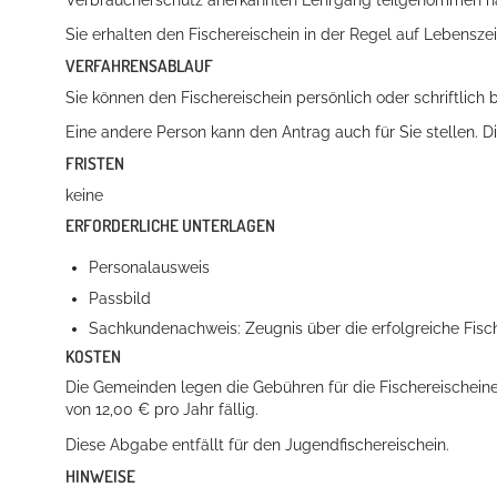
Sie erhalten den Fischereischein in der Regel auf Lebenszei
VERFAHRENSABLAUF
Sie können den Fischereischein persönlich oder schriftlich
Eine andere Person kann den Antrag auch für Sie stellen. D
FRISTEN
keine
ERFORDERLICHE UNTERLAGEN
Konzerte, Tagungen und vieles mehr
Personalausweis
Die Stadthalle Hockenheim bietet den perfekten Standort für Even
Passbild
mehr dazu...
Sachkundenachweis: Zeugnis über die erfolgreiche Fis
KOSTEN
Die Gemeinden legen die Gebühren für die Fischereischeine
von 12,00 € pro Jahr fällig.
Diese Abgabe entfällt für den Jugendfischereischein.
HINWEISE