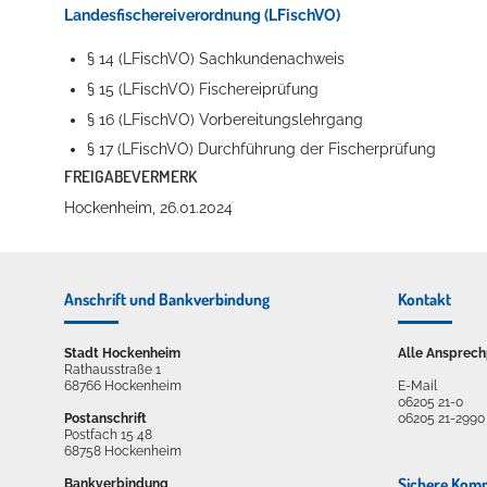
Landesfischereiverordnung (LFischVO)
§ 14 (LFischVO) Sachkundenachweis
§ 15 (LFischVO) Fischereiprüfung
Erleben in Hockenheim
§ 16 (LFischVO) Vorbereitungslehrgang
Spaß unter prickelnden Wasserfällen, das rauschende Meer im W
§ 17 (LFischVO) Durchführung der Fischerprüfung
FREIGABEVERMERK
mehr dazu...
Hockenheim, 26.01.2024
Anschrift und Bankverbindung
Kontakt
Stadt Hockenheim
Alle Ansprech
Rathausstraße 1
68766 Hockenheim
E-Mail
06205 21-0
Postanschrift
06205 21-2990
Postfach 15 48
68758 Hockenheim
Sichere Kom
Bankverbindung