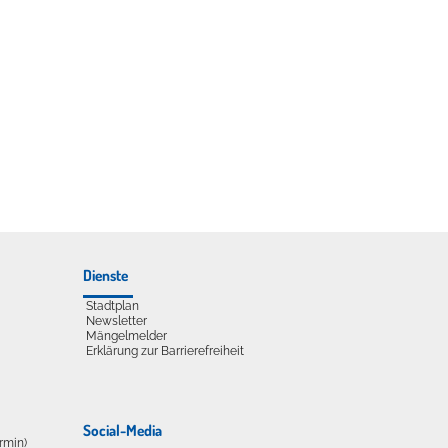
udelliege im Solebecken?
Dienste
Stadtplan
Newsletter
Mängelmelder
Erklärung zur Barrierefreiheit
Social-Media
ermin)