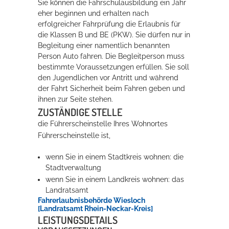
Sie können die Fahrschulausbildung ein Jahr
eher beginnen und erhalten nach
Rathaus
erfolgreicher Fahrprüfung die Erlaubnis für
die Klassen B und BE (PKW). Sie dürfen nur in
Begleitung einer namentlich benannten
Person Auto fahren. Die Begleitperson muss
Service
bestimmte Voraussetzungen erfüllen.
Sie soll
Konzerte, Tagungen und vieles mehr
den Jugendlichen vor Antritt und während
der Fahrt Sicherheit beim Fahren geben und
Die Stadthalle Hockenheim bietet den perfekten Standort für Events
ihnen zur Seite stehen.
aller Art!
ZUSTÄNDIGE STELLE
die Führerscheinstelle Ihres Wohnortes
mehr dazu...
Führerscheinstelle ist,
wenn Sie in einem Stadtkreis wohnen: die
Stadtverwaltung
wenn Sie in einem Landkreis wohnen: das
Landratsamt
Fahrerlaubnisbehörde Wiesloch
[Landratsamt Rhein-Neckar-Kreis]
LEISTUNGSDETAILS