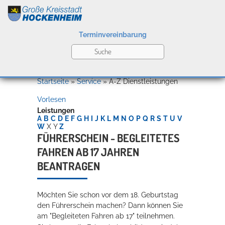
Terminvereinbarung
Leben
Startseite
»
Service
»
A-Z Dienstleistungen
Vorlesen
Kultur
Leistungen
A
B
C
D
E
F
G
H
I
J
K
L
M
N
O
P
Q
R
S
T
U
V
W
X
Y
Z
FÜHRERSCHEIN - BEGLEITETES
FAHREN AB 17 JAHREN
Bildung
Willkommen in Hockenheim
BEANTRAGEN
Möchten Sie schon vor dem 18. Geburtstag
Wirtschaft
den Führerschein machen? Dann können Sie
am "Begleiteten Fahren ab 17" teilnehmen.