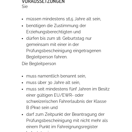
VORAUSSETZUNGEN
Sie
Erleben in Hockenheim
müssen mindestens 16,5 Jahre alt sein,
benötigen die Zustimmung der
Spaß unter prickelnden Wasserfällen, das rauschende Meer im
Erziehungsberechtigten und
Wellenbecken oder doch lieber die pure Entspannung auf der
dürfen bis zum 18. Geburtstag nur
Sprudelliege im Solebecken?
gemeinsam mit einer in der
Prüfungsbescheinigung eingetragenen
mehr dazu...
Begleitperson fahren.
Die Begleitperson
muss namentlich benannt sein,
muss über 30 Jahre alt sein,
muss seit mindestens fünf Jahren im Besitz
einer gültigen EU/EWR- oder
schweizerischen Fahrerlaubnis der Klasse
B (Pkw) sein und
darf zum Zeitpunkt der Beantragung der
Prüfungsbescheinigung mit nicht mehr als
einem Punkt im Fahreignungsregister