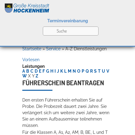
Terminvereinbarung
Leben
Startseite
»
Service
»
A-Z Dienstleistungen
Vorlesen
Kultur
Leistungen
A
B
C
D
E
F
G
H
I
J
K
L
M
N
O
P
Q
R
S
T
U
V
W
X
Y
Z
FÜHRERSCHEIN BEANTRAGEN
Bildung
Willkommen in Hockenheim
Den ersten Führerschein erhalten Sie auf
Probe. Die Probezeit dauert zwei Jahre.
Sie
verlängert sich um weitere zwei Jahre, wenn
Wirtschaft
Sie an einem Aufbauseminar teilnehmen
mü
s
sen.
Für die Klassen A, A1, A2, AM, B, BE, L und T