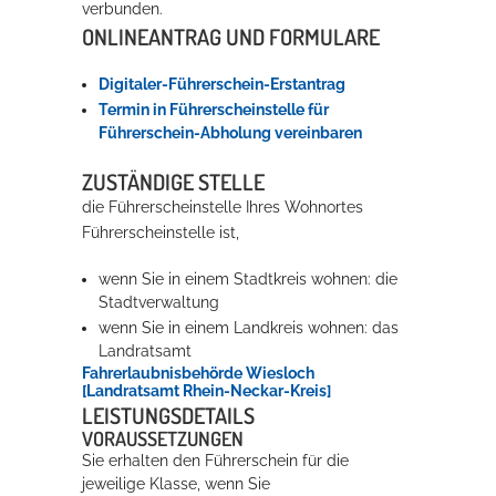
verbunden.
ONLINEANTRAG UND FORMULARE
Erleben in Hockenheim
Digitaler-Führerschein-Erstantrag
Spaß unter prickelnden Wasserfällen, das rauschende Meer im
Termin in Führerscheinstelle für
Wellenbecken oder doch lieber die pure Entspannung auf der
Führerschein-Abholung vereinbaren
Sprudelliege im Solebecken?
ZUSTÄNDIGE STELLE
mehr dazu...
die Führerscheinstelle Ihres Wohnortes
Führerscheinstelle ist,
wenn Sie in einem Stadtkreis wohnen: die
Stadtverwaltung
wenn Sie in einem Landkreis wohnen: das
Landratsamt
Fahrerlaubnisbehörde Wiesloch
[Landratsamt Rhein-Neckar-Kreis]
LEISTUNGSDETAILS
VORAUSSETZUNGEN
Sie erhalten den Führerschein für die
jeweilige Klasse, wenn Sie