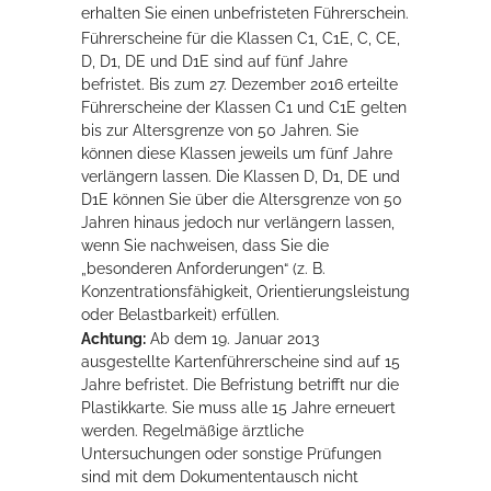
erhalten Sie einen unbefristeten Führerschein.
Rathaus
Führerscheine für die Klassen C1, C1E, C, CE,
D, D1, DE und D1E sind auf fünf Jahre
befristet. Bis zum 27. Dezember 2016 erteilte
Führerscheine der Klassen C1 und C1E gelten
Service
bis zur Altersgrenze von 50 Jahren. Sie
können diese Klassen jeweils um fünf Jahre
Konzerte, Tagungen und vieles mehr
verlängern lassen.
Die Klassen D, D1, DE und
D1E können Sie über die Altersgrenze von 50
Die Stadthalle Hockenheim bietet den perfekten Standort für Events
Jahren hinaus jedoch nur verlängern la
s
sen,
aller Art!
wenn Sie nachweisen, dass Sie die
„besonderen Anforderu
n
gen“ (z. B.
mehr dazu...
Konzentrationsfähigkeit, Orientierungsleistung
oder Belastbarkeit) erfüllen.
Achtung:
Ab dem 19. Januar 2013
ausgestellte Kartenführersche
i
ne sind auf 15
Jahre befristet. Die Befristung betrifft nur die
Pla
s
tikkarte. Sie muss alle 15 Jahre erneuert
werden. Regelmäßige ärztliche
Untersuchungen oder sonstige Prüfungen
sind mit dem Dokumententausch nicht