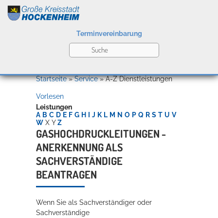
Terminvereinbarung
Leben
Startseite
»
Service
»
A-Z Dienstleistungen
Vorlesen
Kultur
Leistungen
A
B
C
D
E
F
G
H
I
J
K
L
M
N
O
P
Q
R
S
T
U
V
W
X
Y
Z
GASHOCHDRUCKLEITUNGEN -
ANERKENNUNG ALS
Bildung
Willkommen in Hockenheim
SACHVERSTÄNDIGE
BEANTRAGEN
Wirtschaft
Wenn Sie als Sachverständiger oder
Sachverständige