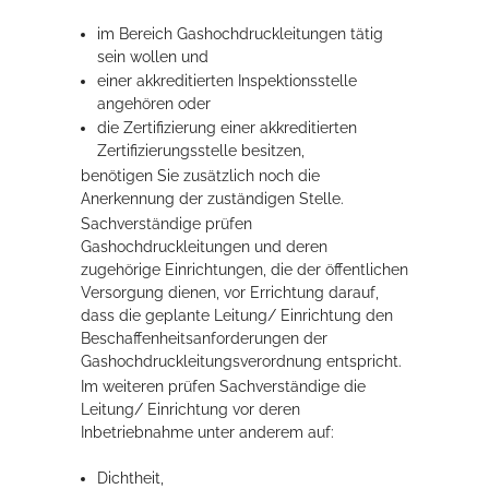
Rathaus
im Bereich Gashochdruckleitungen tätig
sein wollen und
einer akkreditierten Inspektionsstelle
angehören oder
Service
die Zertifizierung einer akkreditierten
Zertifizierungsstelle besitzen,
Konzerte, Tagungen und vieles mehr
benötigen Sie zusätzlich noch die
Anerkennung der zuständigen Stelle.
Die Stadthalle Hockenheim bietet den perfekten Standort für Events
Sachverständige prüfen
aller Art!
Gashochdruckleitungen und deren
zugehörige Einrichtungen, die der öffentlichen
mehr dazu...
Versorgung dienen, vor Errichtung darauf,
dass die geplante Leitung/ Einrichtung den
Beschaffenheitsanforderungen der
Gashochdruckleitungsverordnung entsp
richt.
Im weiteren prüfen Sachverständige die
Leitung/ Einrichtung vor deren
Inbetriebnahme unter anderem auf:
Dichtheit,