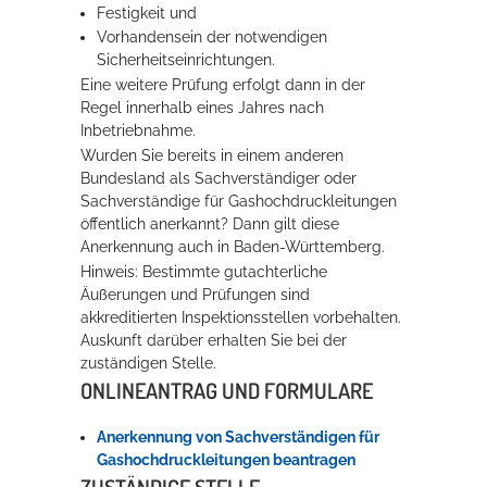
Festigkeit und
Vorhandensein der notwendigen
Erleben in Hockenheim
Sicherheitseinrichtungen.
Eine weitere Prüfung erfolgt dann in der
Spaß unter prickelnden Wasserfällen, das rauschende Meer im
Regel innerhalb eines Jahres nach
Wellenbecken oder doch lieber die pure Entspannung auf der
Inbetriebnahme.
Sprudelliege im Solebecken?
Wurden Sie bereits in einem anderen
Bundesland als Sachverständiger oder
mehr dazu...
Sachverständige für Gashochdruckleitungen
öffentlich anerkannt? Dann gilt diese
Anerkennung auch in Baden-Württemberg.
Hinweis:
Bestimmte gutachterliche
Äußerungen und Prüfungen sind
akkreditierten Inspektionsstellen vorbehalten.
Auskunft darüber erhalten Sie bei der
zuständigen Stelle.
ONLINEANTRAG UND FORMULARE
Anerkennung von Sachverständigen für
Gashochdruckleitungen beantragen
ZUSTÄNDIGE STELLE