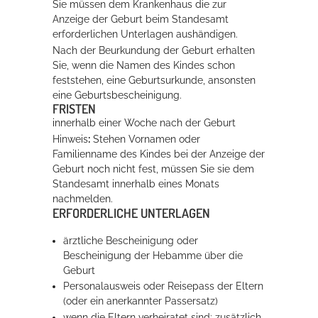
Sie müssen dem Krankenhaus die zur
Anzeige der Geburt beim Standesamt
erforderlichen Unterlagen aushändigen.
Erleben in Hockenheim
Nach der Beurkundung der Geburt erhalten
Sie, wenn die Namen des Kindes schon
Spaß unter prickelnden Wasserfällen, das rauschende Meer im
feststehen, eine Geburtsurkunde, ansonsten
Wellenbecken oder doch lieber die pure Entspannung auf der
eine Geburtsbescheinigung.
Sprudelliege im Solebecken?
FRISTEN
innerhalb einer Woche nach der Geburt
mehr dazu...
Hinweis
:
Stehen Vornamen oder
Familienname des Kindes bei der Anzeige der
Geburt noch nicht fest, müssen Sie sie dem
Standesamt innerhalb eines Monats
nachmelden.
ERFORDERLICHE UNTERLAGEN
ärztliche Bescheinigung oder
Bescheinigung der Hebamme über die
Geburt
Personalausweis oder Reisepass der Eltern
(oder ein anerkannter Passersatz)
wenn die Eltern verheiratet sind: zusätzlich