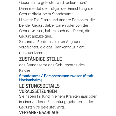
Geburtshilfe geleistet wird, bekommen?
Rathaus
Dann meldet der Träger der Einrichtung die
Geburt direkt beim Standesamt.
Hinweis: Die Eltern und andere Personen, die
bei der Geburt dabei waren oder von der
Service
Geburt wissen, haben auch das Recht, die
Geburt anzuzeigen.
Konzerte, Tagungen und vieles mehr
Sie sind außerdem zu allen Angaben
verpflichtet, die das Krankenhaus nicht
Die Stadthalle Hockenheim bietet den perfekten Standort für Events
machen kann.
aller Art!
ZUSTÄNDIGE STELLE
mehr dazu...
das Standesamt des Geburtsortes des
Kindes
Standesamt / Personenstandswesen [Stadt
Hockenheim]
LEISTUNGSDETAILS
VORAUSSETZUNGEN
Sie haben Ihr Kind in einem Krankenhaus oder
in einer anderen Einrichtung geboren, in der
Geburtshilfe geleistet wird.
VERFAHRENSABLAUF