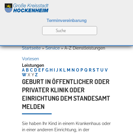
Terminvereinbarung
Leben
Startseite
»
Service
»
A-Z Dienstleistungen
Vorlesen
Kultur
Leistungen
A
B
C
D
E
F
G
H
I
J
K
L
M
N
O
P
Q
R
S
T
U
V
W
X
Y
Z
GEBURT IN ÖFFENTLICHER ODER
PRIVATER KLINIK ODER
Bildung
Willkommen in Hockenheim
EINRICHTUNG DEM STANDESAMT
MELDEN
Wirtschaft
Sie haben Ihr Kind in einem Krankenhaus oder
in einer anderen Einrichtung, in der