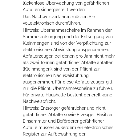
lückenlose Überwachung von gefährlichen
Rathaus
Abfällen sichergestellt werden.
Das Nachweisverfahren müssen Sie
vollelektronisch durchführen.
Hinweis:
Übernahmescheine im Rahmen der
Service
Sammelentsorgung und der Entsorgung von
Kleinmengen sind von der Verpflichtung zur
Konzerte, Tagungen und vieles mehr
elektronischen Abwicklung ausgenommen.
Abfallerzeuger, bei denen pro Jahr nicht mehr
Die Stadthalle Hockenheim bietet den perfekten Standort für Events
als zwei Tonnen gefährlicher Abfälle anfallen
aller Art!
(Kleinmengen), sind von der Pflicht zur
elektronischen Nachweisführung
mehr dazu...
ausgenommen. Für diese Abfallerzeuger gilt
nur die Pflicht, Übernahmescheine zu führen.
Für private Haushalte besteht generell keine
Nachweispflicht.
Hinweis:
Entsorger gefährlicher und nicht
gefährlicher Abfälle sowie Erzeuger, Besitzer,
Einsammler und Beförderer gefährlicher
Abfälle müssen außerdem ein elektronisches
Register zur Aufbewahrung der