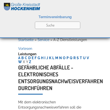
Terminvereinbarung
Leben
Startseite
»
Service
»
A-Z Dienstleistungen
Vorlesen
Kultur
Leistungen
A
B
C
D
E
F
G
H
I
J
K
L
M
N
O
P
Q
R
S
T
U
V
W
X
Y
Z
GEFÄHRLICHE ABFÄLLE -
ELEKTRONISCHES
Bildung
Willkommen in Hockenheim
ENTSORGUNGSNACHWEISVERFAHREN
DURCHFÜHREN
Wirtschaft
Mit dem elektronischen
Entsorgungsnachweisverfahren soll die