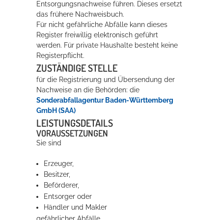
Entsorgungsnachweise führen. Dieses ersetzt
das frühere Nachweisbuch.
Für nicht gefährliche Abfälle kann dieses
Erleben in Hockenheim
Register freiwillig elektronisch geführt
Spaß unter prickelnden Wasserfällen, das rauschende Meer im
werden. Für private Haushalte besteht keine
Wellenbecken oder doch lieber die pure Entspannung auf der
Registerpflicht.
ZUSTÄNDIGE STELLE
Sprudelliege im Solebecken?
für die Registrierung und Übersendung der
mehr dazu...
Nachweise an die Behörden: die
Sonderabfallagentur Baden-Württemberg
GmbH (SAA)
LEISTUNGSDETAILS
VORAUSSETZUNGEN
Sie sind
Erzeuger,
Besitzer,
Beförderer,
Entsorger oder
Händler und Makler
gefährlicher Abfälle.