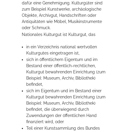
dafür eine Genehmigung. Kulturgüter sind
Rathaus
zum Beispiel Kunstwerke, archäologische
Objekte, Archivgut, Handschriften oder
Antiquitäten wie Möbel, Musikinstrumente
oder Schmuck.
Service
Nationales Kulturgut ist Kulturgut, das
Konzerte, Tagungen und vieles mehr
in ein Verzeichnis national wertvollen
Kulturgutes eingetragen ist,
Die Stadthalle Hockenheim bietet den perfekten Standort für Events
sich in öffentlichem Eigentum und im
aller Art!
Bestand einer öffentlich-rechtlichen,
Kulturgut bewahrenden Einrichtung (zum
mehr dazu...
Beispiel: Museum, Archiv, Bibliothek)
befindet,
sich im Eigentum und im Bestand einer
Kulturgut bewahrenden Einrichtung (zum
Beispiel: Museum, Archiv, Bibliothek)
befindet, die überwiegend durch
Zuwendungen der öffentlichen Hand
finanziert wird, oder
Teil einer Kunstsammlung des Bundes