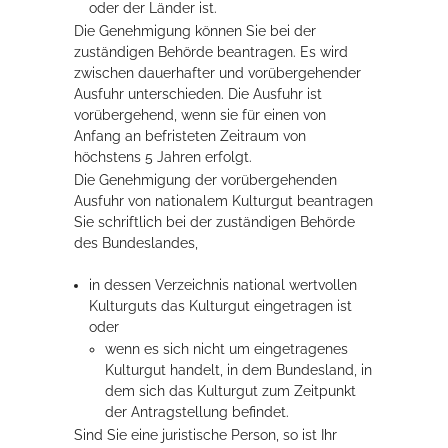
oder der Länder ist.
Die Genehmigung können Sie bei der
zuständigen Behörde beantragen. Es wird
Erleben in Hockenheim
zwischen dauerhafter und vorübergehender
Spaß unter prickelnden Wasserfällen, das rauschende Meer im
Ausfuhr unterschieden. Die Ausfuhr ist
Wellenbecken oder doch lieber die pure Entspannung auf der
vorübergehend, wenn sie für einen von
Sprudelliege im Solebecken?
Anfang an befristeten Zeitraum von
höchstens 5 Jahren erfolgt.
mehr dazu...
Die Genehmigung der vorübergehenden
Ausfuhr von nationalem Kulturgut beantragen
Sie schriftlich bei der zuständigen Behörde
des Bundeslandes,
in dessen Verzeichnis national wertvollen
Kulturguts das Kulturgut eingetragen ist
oder
wenn es sich nicht um eingetragenes
Kulturgut handelt, in dem Bundesland, in
dem sich das Kulturgut zum Zeitpunkt
der Antragstellung befindet.
Sind Sie eine juristische Person, so ist Ihr