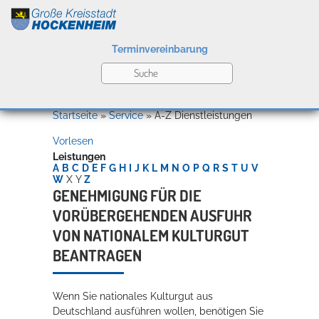
Terminvereinbarung
Leben
Startseite
»
Service
»
A-Z Dienstleistungen
Vorlesen
Kultur
Leistungen
A
B
C
D
E
F
G
H
I
J
K
L
M
N
O
P
Q
R
S
T
U
V
W
X
Y
Z
GENEHMIGUNG FÜR DIE
VORÜBERGEHENDEN AUSFUHR
Bildung
Willkommen in Hockenheim
VON NATIONALEM KULTURGUT
BEANTRAGEN
Wirtschaft
Wenn Sie nationales Kulturgut aus
Deutschland ausführen wollen, benötigen Sie