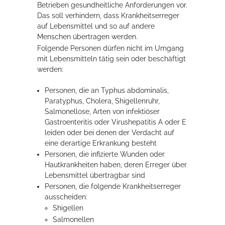
Betrieben gesundheitliche Anforderungen vor.
Rathaus
Das soll verhindern, dass Krankheitserreger
auf Lebensmittel und so auf andere
Menschen übertragen werden.
Folgende Personen dürfen nicht im Umgang
Service
mit Lebensmitteln tätig sein oder beschäftigt
werden:
Konzerte, Tagungen und vieles mehr
Personen, die an Typhus abdominalis,
Die Stadthalle Hockenheim bietet den perfekten Standort für Events
Paratyphus, Cholera, Shigellenruhr,
aller Art!
Salmonellose, Arten von infektiöser
Gastroenteritis oder Virushepatitis A oder E
mehr dazu...
leiden oder bei denen der Verdacht auf
eine derartige Erkrankung besteht
Personen, die infizierte Wunden oder
Hautkrankheiten haben, deren Erreger über
Lebensmittel übertragbar sind
Personen, die folgende Krankheitserreger
ausscheiden:
Shigellen
Salmonellen