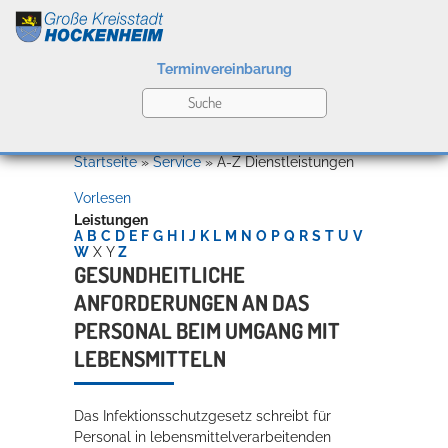
Terminvereinbarung
Leben
Startseite
»
Service
»
A-Z Dienstleistungen
Vorlesen
Kultur
Leistungen
A
B
C
D
E
F
G
H
I
J
K
L
M
N
O
P
Q
R
S
T
U
V
W
X
Y
Z
GESUNDHEITLICHE
ANFORDERUNGEN AN DAS
Bildung
Willkommen in Hockenheim
PERSONAL BEIM UMGANG MIT
LEBENSMITTELN
Wirtschaft
Das Infektionsschutzgesetz schreibt für
Personal in lebensmittelverarbeitenden