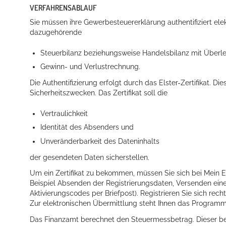
VERFAHRENSABLAUF
Sie müssen ihre Gewerbesteuererklärung authentifiziert elek
dazugehörende
Steuerbilanz beziehungsweise Handelsbilanz mit Überl
Gewinn- und Verlustrechnung.
Die Authentifizierung erfolgt durch das Elster-Zertifikat. Die
Sicherheitszwecken. Das Zertifikat soll die
Konzerte, Tagungen und vieles mehr
Vertraulichkeit
Die Stadthalle Hockenheim bietet den perfekten Standort für Even
Identität des Absenders und
Unveränderbarkeit des Dateninhalts
mehr dazu...
der gesendeten Daten sicherstellen.
Um ein Zertifikat zu bekommen, müssen Sie sich bei Mein E
Beispiel Absenden der Registrierungsdaten, Versenden ei
Aktivierungscodes per Briefpost). Registrieren Sie sich rech
Zur elektronischen Übermittlung steht Ihnen das Program
Das Finanzamt berechnet den Steuermessbetrag. Dieser betr