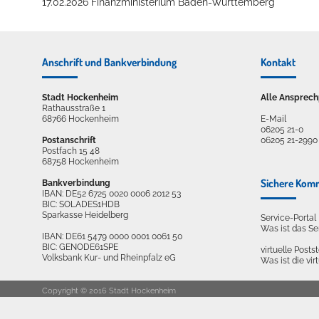
17.02.2026 Finanzministerium Baden-Württemberg
Anschrift und Bankverbindung
Kontakt
Stadt Hockenheim
Alle Ansprech
Rathausstraße 1
68766 Hockenheim
E-Mail
06205 21-0
Postanschrift
06205 21-2990
Postfach 15 48
68758 Hockenheim
Sichere Kom
Bankverbindung
IBAN: DE52 6725 0020 0006 2012 53
BIC: SOLADES1HDB
Sparkasse Heidelberg
Service-Porta
Was ist das S
IBAN: DE61 5479 0000 0001 0061 50
BIC: GENODE61SPE
virtuelle Postst
Volksbank Kur- und Rheinpfalz eG
Was ist die vir
Copyright © 2016 Stadt Hockenheim