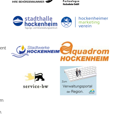
ient
um
n.