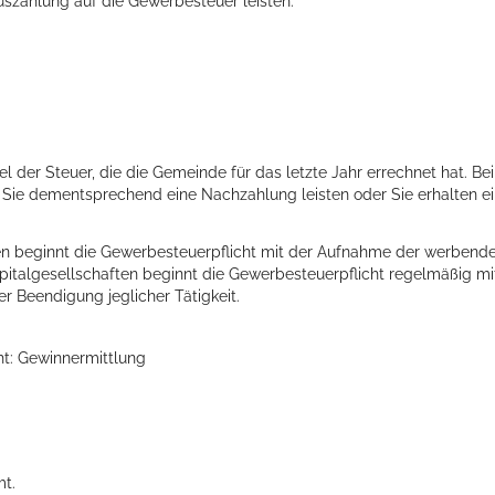
uszahlung auf die Gewerbesteuer leisten:
ellenbecken oder doch lieber die pure Entspannung auf der Spr
l der Steuer, die die Gemeinde für das letzte Jahr errechnet hat. Bei
Sie dementsprechend eine Nachzahlung leisten oder Sie erhalten e
en beginnt die Gewerbesteuerpflicht mit der Aufnahme der werbend
apitalgesellschaften beginnt die Gewerbesteuerpflicht regelmäßig mi
r Beendigung jeglicher Tätigkeit.
ht: Gewinnermittlung
mt.