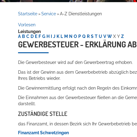
Rathaus
Startseite
Service
A-Z Dienstleistungen
»
»
Vorlesen
Leistungen
Service
A
B
C
D
E
F
G
H
I
J
K
L
M
N
O
P
Q
R
S
T
U
V
W
X
Y
Z
GEWERBESTEUER - ERKLÄRUNG A
Die Gewerbesteuer wird auf den Gewerbeertrag erhoben.
Das ist der Gewinn aus dem Gewerbebetrieb abzüglich bezi
Ihres Betriebs wieder.
Die Gewinnermittlung erfolgt nach den Regeln des Einkom
Willkommen in Hockenheim
Die Einnahmen aus der Gewerbesteuer fließen an die Gemei
darstellt.
ZUSTÄNDIGE STELLE
das Finanzamt, in dessen Bezirk sich Ihr Gewerbebetrieb be
Finanzamt Schwetzingen