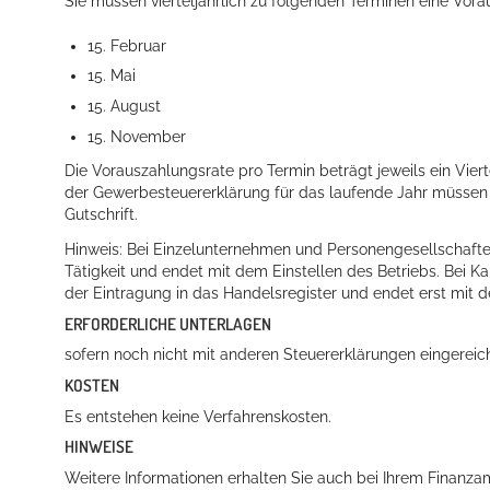
Sie müssen vierteljährlich zu folgenden Terminen eine Vora
15. Februar
15. Mai
Erleben in Hockenheim
15. August
15. November
Spaß unter prickelnden Wasserfällen, das rauschende Meer im W
Die Vorauszahlungsrate pro Termin beträgt jeweils ein Vierte
mehr dazu...
der Gewerbesteuererklärung für das laufende Jahr müssen 
Gutschrift.
Hinweis: Bei Einzelunternehmen und Personengesellschaft
Tätigkeit und endet mit dem Einstellen des Betriebs. Bei K
der Eintragung in das Handelsregister und endet erst mit de
ERFORDERLICHE UNTERLAGEN
sofern noch nicht mit anderen Steuererklärungen eingereic
KOSTEN
Es entstehen keine Verfahrenskosten.
HINWEISE
Weitere Informationen erhalten Sie auch bei Ihrem Finanza