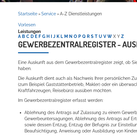
Rathaus
Startseite
Service
A-Z Dienstleistungen
»
»
Vorlesen
Leistungen
Service
A
B
C
D
E
F
G
H
I
J
K
L
M
N
O
P
Q
R
S
T
U
V
W
X
Y
Z
GEWERBEZENTRALREGISTER - AU
Eine Auskunft aus dem Gewerbezentralregister zeigt, ob Si
haben.
Die Auskunft dient auch als Nachweis Ihrer persönlichen Zu
(zum Beispiel Gaststättenbetrieb, Makler) oder ein überw
Kraftfahrzeugen, Reisebüro) ausüben möchten.
Willkommen in Hockenheim
Im Gewerbezentralregister erfasst werden:
Ablehnung des Antrags auf Zulassung zu einem Gewerbe
Gewerbeuntersagungen, Ablehnung des Antrags auf Erte
sowie dessen Entzug, Entzug der Befugnis zur Einstell
Beaufsichtigung, Anweisung oder Ausbildung von Kinde