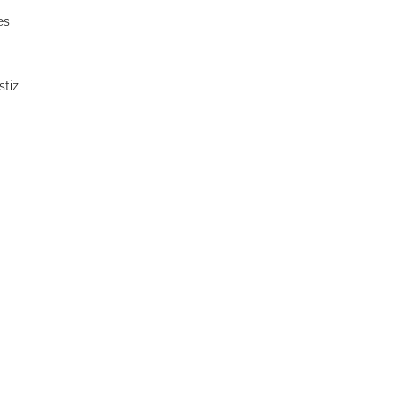
es
stiz
udelliege im Solebecken?