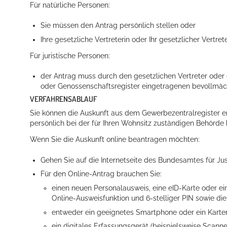
Für natürliche Personen:
Sie müssen den Antrag persönlich stellen oder
Ihre gesetzliche Vertreterin oder Ihr gesetzlicher Vertrete
Für juristische Personen:
der Antrag muss durch den gesetzlichen Vertreter oder 
oder Genossenschaftsregister eingetragenen bevollmäc
VERFAHRENSABLAUF
Konzerte, Tagungen und vieles mehr
Sie können die Auskunft aus dem Gewerbezentralregister en
persönlich bei der für Ihren Wohnsitz zuständigen Behörde
Die Stadthalle Hockenheim bietet den perfekten Standort für Even
Wenn Sie die Auskunft online beantragen möchten:
mehr dazu...
Gehen Sie auf die Internetseite des Bundesamtes für Ju
Für den Online-Antrag brauchen Sie:
einen neuen Personalausweis, eine eID-Karte oder eine
Online-Ausweisfunktion und 6-stelliger PIN sowie di
entweder ein geeignetes Smartphone oder ein Kart
ein digitales Erfassungsgerät (beispielsweise Scan