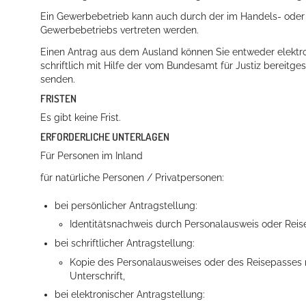
Ein Gewerbebetrieb kann auch durch der im Handels- oder
Gewerbebetriebs vertreten werden.
Einen Antrag aus dem Ausland können Sie entweder elektro
Erleben in Hockenheim
schriftlich mit Hilfe der vom Bundesamt für Justiz bereitge
senden.
Spaß unter prickelnden Wasserfällen, das rauschende Meer im W
FRISTEN
Es gibt keine Frist.
mehr dazu...
ERFORDERLICHE UNTERLAGEN
Für Personen im Inland
für natürliche Personen / Privatpersonen:
bei persönlicher Antragstellung:
Identitätsnachweis durch Personalausweis oder Reise
bei schriftlicher Antragstellung:
Kopie des Personalausweises oder des Reisepasses 
Unterschrift,
bei elektronischer Antragstellung: