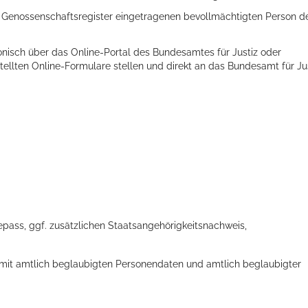
 Genossenschaftsregister eingetragenen bevollmächtigten Person d
nisch über das Online-Portal des Bundesamtes für Justiz oder
stellten Online-Formulare stellen und direkt an das Bundesamt für Ju
ellenbecken oder doch lieber die pure Entspannung auf der Spr
pass, ggf. zusätzlichen Staatsangehörigkeitsnachweis,
mit amtlich beglaubigten Personendaten und amtlich beglaubigter