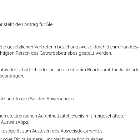
r stellt den Antrag für Sie.
die gesetzlichen Vertreterin beziehungsweise durch die im Handels-
htigten Person des Gewerbebetriebes gestellt werden.
tweder schriftlich oder online direkt beim Bundesamt für Justiz ode
 beantragen.
ts aller Art!
stiz und folgen Sie den Anweisungen.
n elektronischen Aufenthaltstitel jeweils mit freigeschalteter
e AusweisApp2,
enlesegerät zum Auslesen des Ausweisdokumentes,
ner oder Digitalkamera), um Nachweise hochzuladen.