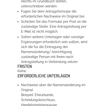
Rechts im Grundbuch stehen,
unterschrieben werden.
Fügen Sie dem Antragsformular die
Erleben in Hockenheim
erforderlichen Nachweise im Original bei.
Schicken Sie das Formular per Post an die
Spaß unter prickelnden Wasserfällen, das rauschende Meer im
zuständige Stelle. Eine Antragstellung per
Wellenbecken oder doch lieber die pure Entspannung auf der
E-Mail ist nicht möglich.
Sprudelliege im Solebecken?
Sofern weitere Unterlagen oder sonstige
mehr dazu...
Ergänzungen erforderlich sein sollten, wird
sich die für die Eintragung der
Namensänderung/-berichtigung
zuständige Person mit Ihnen nach
Antragstellung in Verbindung setzen
FRISTEN
Keine.
ERFORDERLICHE UNTERLAGEN
Nachweise über die Namensänderung im
Original
Beispiel: Eheurkunde,
Scheidungsbeschluss,
Handelsregisterauszug