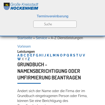
Terminvereinbarung
Leben
Startseite
»
Service
»
A-Z Dienstleistungen
Vorlesen
Kultur
Leistungen
A
B
C
D
E
F
G
H
I
J
K
L
M
N
O
P
Q
R
S
T
U
V
W
X
Y
Z
GRUNDBUCH -
NAMENSBERICHTIGUNG ODER
Bildung
Willkommen in Hockenheim
UMFIRMIERUNG BEANTRAGEN
Ändert sich der Name oder die Firma der im
Wirtschaft
Grundbuch eingetragenen Person oder Firma,
können Sie eine Berichtigung des