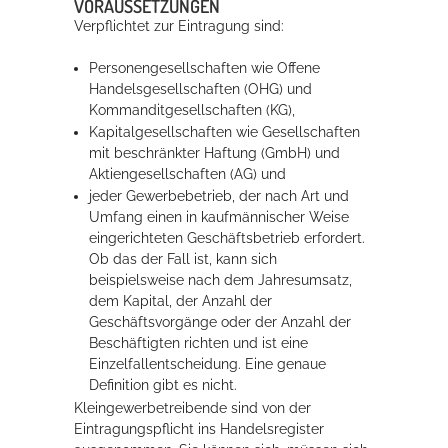
VORAUSSETZUNGEN
Verpflichtet zur Eintragung sind:
Erleben in Hockenheim
Personengesellschaften wie Offene
Handelsgesellschaften (OHG) und
Spaß unter prickelnden Wasserfällen, das rauschende Meer im
Kommanditgesellschaften (KG),
Wellenbecken oder doch lieber die pure Entspannung auf der
Kapitalgesellschaften wie Gesellschaften
Sprudelliege im Solebecken?
mit beschränkter Haftung (GmbH) und
Aktiengesellschaften (AG) und
mehr dazu...
jeder Gewerbebetrieb, der nach Art und
Umfang einen in kaufmännischer Weise
eingerichteten Geschäftsbetrieb erfordert.
Ob das der Fall ist, kann sich
beispielsweise nach dem Jahresumsatz,
dem Kapital, der Anzahl der
Geschäftsvorgänge oder der Anzahl der
Beschäftigten richten und ist eine
Einzelfallentscheidung. Eine genaue
Definition gibt es nicht.
Kleingewerbetreibende sind von der
Eintragungspflicht ins Handelsregister