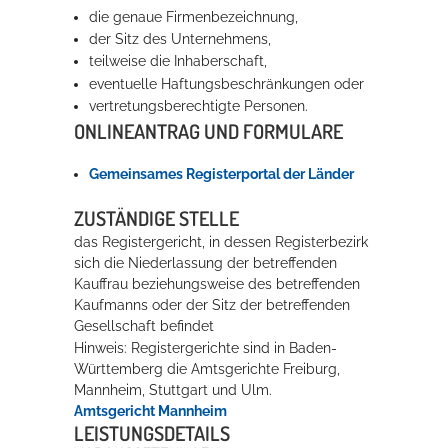
die genaue Firmenbezeichnung,
Rathaus
der Sitz des Unternehmens,
teilweise die Inhaberschaft,
eventuelle Haftungsbeschränkungen oder
vertretungsberechtigte Personen.
Service
ONLINEANTRAG UND FORMULARE
Konzerte, Tagungen und vieles mehr
Gemeinsames Registerportal der Länder
Die Stadthalle Hockenheim bietet den perfekten Standort für Events
aller Art!
ZUSTÄNDIGE STELLE
das Registergericht, in dessen Registerbezirk
mehr dazu...
sich die Niederlassung der betreffenden
Kauffrau beziehungsweise des betreffenden
Kaufmanns oder der Sitz der betreffenden
Gesellschaft befindet
Hinweis: Registergerichte sind in Baden-
Württemberg die Amtsgerichte Freiburg,
Mannheim, Stuttgart und Ulm.
Amtsgericht Mannheim
LEISTUNGSDETAILS