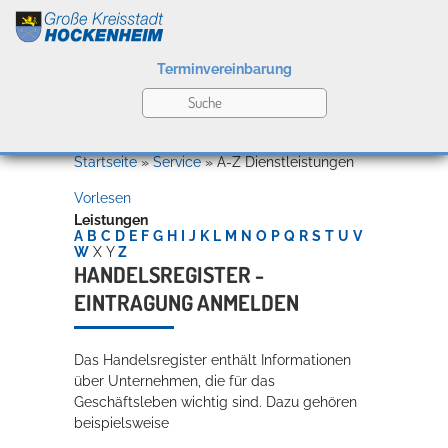
Terminvereinbarung
Leben
Startseite
»
Service
»
A-Z Dienstleistungen
Vorlesen
Kultur
Leistungen
A
B
C
D
E
F
G
H
I
J
K
L
M
N
O
P
Q
R
S
T
U
V
W
X
Y
Z
HANDELSREGISTER -
EINTRAGUNG ANMELDEN
Bildung
Willkommen in Hockenheim
Das Handelsregister enthält Informationen
über Unternehmen, die für das
Wirtschaft
Geschäftsleben wichtig sind. Dazu gehören
beispielsweise