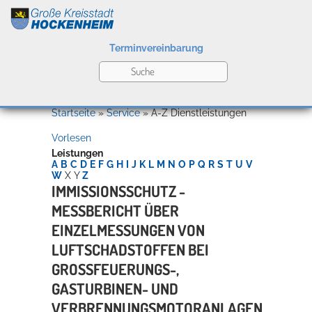
Terminvereinbarung
Leben
Startseite
»
Service
»
A-Z Dienstleistungen
Vorlesen
Kultur
Leistungen
A
B
C
D
E
F
G
H
I
J
K
L
M
N
O
P
Q
R
S
T
U
V
W
X
Y
Z
IMMISSIONSSCHUTZ -
MESSBERICHT ÜBER
Bildung
Willkommen in Hockenheim
EINZELMESSUNGEN VON
LUFTSCHADSTOFFEN BEI
GROSSFEUERUNGS-, G
Wirtschaft
ASTURBINEN- UND V
ERBRENNUNGSMOTORANLAGEN N