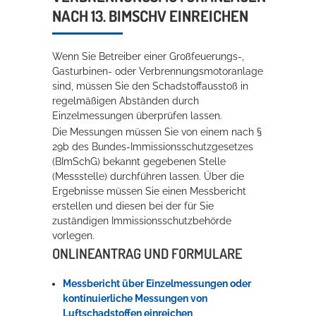
ACH 13. BIMSCHV EINREICHEN
Rathaus
Wenn Sie Betreiber einer Großfeuerungs-,
Gasturbinen- oder Verbrennungsmotoranlage
Service
sind, müssen Sie den Schadstoffausstoß in
regelmäßigen Abständen durch
Konzerte, Tagungen und vieles mehr
Einzelmessungen überprüfen lassen.
Die Stadthalle Hockenheim bietet den perfekten Standort für Events
Die Messungen müssen Sie von einem nach §
aller Art!
29b des Bundes-Immissionsschutzgesetzes
(BImSchG) bekannt gegebenen Stelle
mehr dazu...
(Messstelle) durchführen lassen. Über die
Ergebnisse müssen Sie einen Messbericht
erstellen und diesen bei der für Sie
zuständigen Immissionsschutzbehörde
vorlegen.
ONLINEANTRAG UND FORMULARE
Messbericht über Einzelmessungen oder
kontinuierliche Messungen von
Luftschadstoffen einreichen