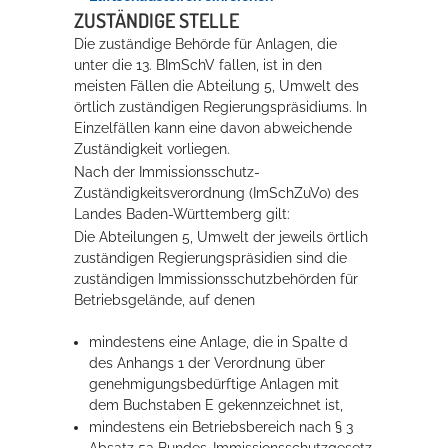
ZUSTÄNDIGE STELLE
Die zuständige Behörde für Anlagen, die
Erleben in Hockenheim
unter die 13. BImSchV fallen, ist in den
meisten Fällen die Abteilung 5, Umwelt des
Spaß unter prickelnden Wasserfällen, das rauschende Meer im
örtlich zuständigen Regierungspräsidiums. In
Wellenbecken oder doch lieber die pure Entspannung auf der
Einzelfällen kann eine davon abweichende
Sprudelliege im Solebecken?
Zuständigkeit vorliegen.
Nach der Immissionsschutz-
mehr dazu...
Zuständigkeitsverordnung (ImSchZuVo) des
Landes Baden-Württemberg gilt:
Die Abteilungen 5, Umwelt der jeweils örtlich
zuständigen Regierungspräsidien sind die
zuständigen Immissionsschutzbehörden für
Betriebsgelände, auf denen
mindestens eine Anlage, die in Spalte d
des Anhangs 1 der Verordnung über
genehmigungsbedürftige Anlagen mit
dem Buchstaben E gekennzeichnet ist,
mindestens ein Betriebsbereich nach § 3