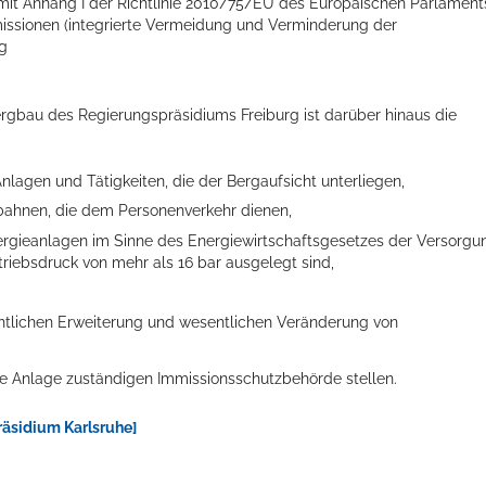
 mit Anhang I der Richtlinie 2010/75/EU des Europäischen Parlament
issionen (integrierte Vermeidung und Verminderung der
ng
ergbau des Regierungspräsidiums Freiburg ist darüber hinaus die
nlagen und Tätigkeiten, die der Bergaufsicht unterliegen,
bahnen, die dem Personenverkehr dienen,
ergieanlagen im Sinne des Energiewirtschaftsgesetzes der Versorgu
triebsdruck von mehr als 16 bar ausgelegt sind,
ts aller Art!
entlichen Erweiterung und wesentlichen Veränderung von
Ihre Anlage zuständigen Immissionsschutzbehörde stellen.
räsidium Karlsruhe]