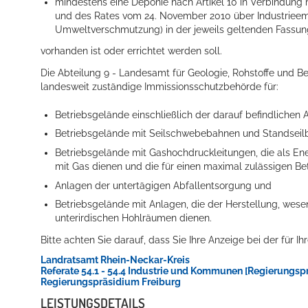
mindestens eine Deponie nach Artikel 10 in Verbindung
und des Rates vom 24. November 2010 über Industrieem
Umweltverschmutzung) in der jeweils geltenden Fassu
vorhanden ist oder errichtet werden soll.
Die Abteilung 9 - Landesamt für Geologie, Rohstoffe und B
landesweit zuständige Immissionsschutzbehörde für:
Betriebsgelände einschließlich der darauf befindlichen A
Betriebsgelände mit Seilschwebebahnen und Standseil
Konzerte, Tagungen und vieles mehr
Betriebsgelände mit Gashochdruckleitungen, die als En
mit Gas dienen und die für einen maximal zulässigen Be
Die Stadthalle Hockenheim bietet den perfekten Standort für Even
Anlagen der untertägigen Abfallentsorgung und
mehr dazu...
Betriebsgelände mit Anlagen, die der Herstellung, wes
unterirdischen Hohlräumen dienen.
Bitte achten Sie darauf, dass Sie Ihre Anzeige bei der für 
Landratsamt Rhein-Neckar-Kreis
Referate 54.1 - 54.4 Industrie und Kommunen [Regierungsp
Regierungspräsidium Freiburg
LEISTUNGSDETAILS