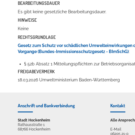
BEARBEITUNGSDAUER
Es gibt keine gesetzliche Bearbeitungsdauer.
HINWEISE
Erleben in Hockenheim
Keine
RECHTSGRUNDLAGE
Spaß unter prickelnden Wasserfällen, das rauschende Meer im W
Gesetz zum Schutz vor schädlichen Umwelteinwirkungen d
Vorgange (Bundes-Immissionsschutzgesetz - BImSchG)
:
mehr dazu...
§ 52b Absatz 1 Mitteilungspflichten zur Betriebsorganisa
FREIGABEVERMERK
18.03.2026
Umweltministerium Baden-Württemberg
Anschrift und Bankverbindung
Kontakt
Stadt Hockenheim
Alle Ansprech
Rathausstraße 1
68766 Hockenheim
E-Mail
06205 21-0