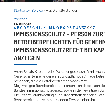
Rathaus
Startseite
Service
A-Z Dienstleistungen
»
»
Vorlesen
Leistungen
Service
A
B
C
D
E
F
G
H
I
J
K
L
M
N
O
P
Q
R
S
T
U
V
W
X
Y
Z
IMMISSIONSSCHUTZ - PERSON ZU
BETREIBERPFLICHTEN FÜR GENEH
IMMISSIONSSCHUTZRECHT BEI KA
ANZEIGEN
Wenn Sie als Kapital- oder Personengesellschaft mit mehr
Willkommen in Hockenheim
Gesellschaftern eine genehmigungspflichtige Anlage betr
benennen, die die Betreiberpflichten wahrnimmt.
Die jeweiligen Betreiberpflichten richten sich dabei nach de
Bundesimmissionsschutzgesetz sowie in den jeweiligen B
Die Gesamtverantwortung aller Organmitglieder oder Gesell
Betreiberpflichten wahrnehmenden Person unberührt.