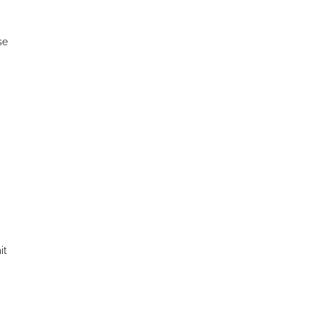
se
it