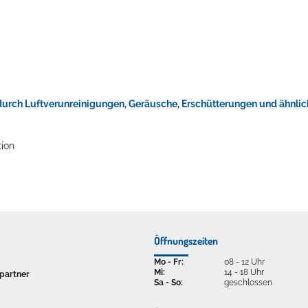
ellenbecken oder doch lieber die pure Entspannung auf der Spr
urch Luftverunreinigungen, Geräusche, Erschütterungen und ähnlic
tion
Öffnungszeiten
Mo - Fr:
08 - 12 Uhr
Mi:
14 - 18 Uhr
partner
Sa - So:
geschlossen