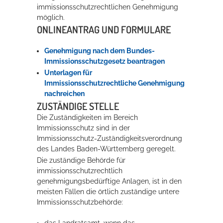
immissionsschutzrechtlichen Genehmigung
möglich.
ONLINEANTRAG UND FORMULARE
Erleben in Hockenheim
Spaß unter prickelnden Wasserfällen, das rauschende Meer im
Genehmigung nach dem Bundes-
Wellenbecken oder doch lieber die pure Entspannung auf der
Immissionsschutzgesetz beantragen
Sprudelliege im Solebecken?
Unterlagen für
Immissionsschutzrechtliche Genehmigung
mehr dazu...
nachreichen
ZUSTÄNDIGE STELLE
Die Zuständigkeiten im Bereich
Immissionsschutz sind in der
Immissionsschutz-Zuständigkeitsverordnung
des Landes Baden-Württemberg geregelt.
Die zuständige Behörde für
immissionsschutzrechtlich
genehmigungsbedürftige Anlagen, ist in den
meisten Fällen die örtlich zuständige untere
Immissionsschutzbehörde: