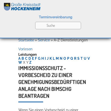
Terminvereinbarung
Leben
Startseite
»
Service
»
A-Z Dienstleistungen
Vorlesen
Kultur
Leistungen
A
B
C
D
E
F
G
H
I
J
K
L
M
N
O
P
Q
R
S
T
U
V
W
X
Y
Z
IMMISSIONSSCHUTZ -
VORBESCHEID ZU EINER
Bildung
Willkommen in Hockenheim
GENEHMIGUNGSBEDÜRFTIGEN
ANLAGE NACH BIMSCHG
BEANTRAGEN
Wirtschaft
Wenn Sie einen Vorbescheid zu einer