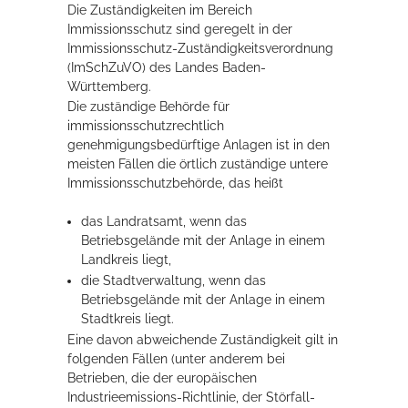
Die Zuständigkeiten im Bereich
Immissionsschutz sind geregelt in der
Immissionsschutz-Zuständigkeitsverordnung
Erleben in Hockenheim
(ImSchZuVO) des Landes Baden-
Spaß unter prickelnden Wasserfällen, das rauschende Meer im
Württemberg.
Wellenbecken oder doch lieber die pure Entspannung auf der
Die zuständige Behörde für
Sprudelliege im Solebecken?
immissionsschutzrechtlich
genehmigungsbedürftige Anlagen ist in den
mehr dazu...
meisten Fällen die örtlich zuständige untere
Immissionsschutzbehörde, das heißt
das Landratsamt, wenn das
Betriebsgelände mit der Anlage in einem
Landkreis liegt,
die Stadtverwaltung, wenn das
Betriebsgelände mit der Anlage in einem
Stadtkreis liegt.
Eine davon abweichende Zuständigkeit gilt in
folgenden Fällen (unter anderem bei
Betrieben, die der europäischen
Industrieemissions-Richtlinie, der Störfall-