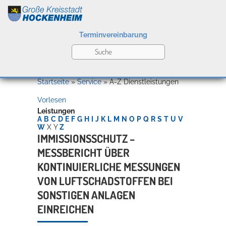
Terminvereinbarung
Leben
Startseite
»
Service
»
A-Z Dienstleistungen
Vorlesen
Kultur
Leistungen
A
B
C
D
E
F
G
H
I
J
K
L
M
N
O
P
Q
R
S
T
U
V
W
X
Y
Z
IMMISSIONSSCHUTZ –
MESSBERICHT ÜBER
Bildung
Willkommen in Hockenheim
KONTINUIERLICHE MESSUNGEN
VON LUFTSCHADSTOFFEN BEI
SONSTIGEN ANLAGEN
Wirtschaft
EINREICHEN