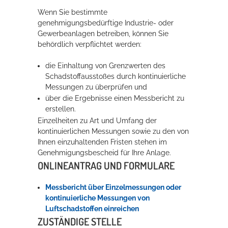
Wenn Sie bestimmte
Rathaus
genehmigungsbedürftige Industrie- oder
Gewerbeanlagen betreiben, können Sie
behördlich verpflichtet werden:
Service
die Einhaltung von Grenzwerten des
Konzerte, Tagungen und vieles mehr
Schadstoffausstoßes durch kontinuierliche
Messungen zu überprüfen und
Die Stadthalle Hockenheim bietet den perfekten Standort für Events
über die Ergebnisse einen Messbericht zu
aller Art!
erstellen.
Einzelheiten zu Art und Umfang der
mehr dazu...
kontinuierlichen Messungen sowie zu den von
Ihnen einzuhaltenden Fristen stehen im
Genehmigungsbescheid für Ihre Anlage.
ONLINEANTRAG UND FORMULARE
Messbericht über Einzelmessungen oder
kontinuierliche Messungen von
Luftschadstoffen einreichen
ZUSTÄNDIGE STELLE