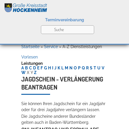
Terminvereinbarung
Leben
Startseite
»
Service
»
A-Z Dienstleistungen
Vorlesen
Kultur
Leistungen
A
B
C
D
E
F
G
H
I
J
K
L
M
N
O
P
Q
R
S
T
U
V
W
X
Y
Z
JAGDSCHEIN - VERLÄNGERUNG
BEANTRAGEN
Bildung
Willkommen in Hockenheim
Sie können Ihren Jagdschein für ein Jagdjahr
oder für drei Jagdjahre verlängern lassen.
Wirtschaft
Die Jagdscheine anderer Bundesländer
gelten auch in Baden-Württemberg.