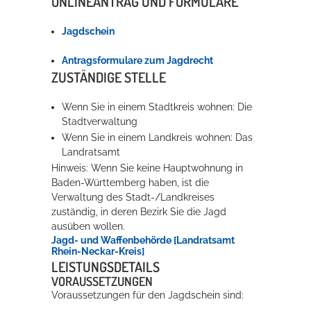
ONLINEANTRAG UND FORMULARE
Rathaus
Jagdschein
Antragsformulare zum Jagdrecht
ZUSTÄNDIGE STELLE
Service
Konzerte, Tagungen und vieles mehr
Wenn Sie in einem Stadtkreis wohnen: Die
Stadtverwaltung
Die Stadthalle Hockenheim bietet den perfekten Standort für Events
Wenn Sie in einem Landkreis wohnen: Das
aller Art!
Landratsamt
Hinweis: Wenn Sie keine Hauptwohnung in
mehr dazu...
Baden-Württemberg haben, ist die
Verwaltung des Stadt-/Landkreises
zuständig, in deren Bezirk Sie die Jagd
ausüben wollen.
Jagd- und Waffenbehörde [Landratsamt
Rhein-Neckar-Kreis]
LEISTUNGSDETAILS
VORAUSSETZUNGEN
Voraussetzungen für den Jagdschein sind: