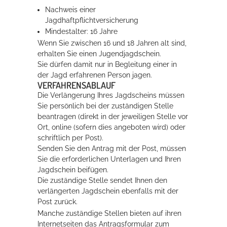
Nachweis einer
Jagdhaftpflichtversicherung
Erleben in Hockenheim
Mindestalter: 16 Jahre
Wenn Sie zwischen 16 und 18 Jahren alt sind,
Spaß unter prickelnden Wasserfällen, das rauschende Meer im
erhalten Sie einen Jugendjagdschein.
Wellenbecken oder doch lieber die pure Entspannung auf der
Sie dürfen damit nur in Begleitung einer in
Sprudelliege im Solebecken?
der Jagd erfahrenen Person jagen.
VERFAHRENSABLAUF
mehr dazu...
Die Verlängerung Ihres Jagdscheins müssen
Sie persönlich bei der zuständigen Stelle
beantragen (direkt in der jeweiligen Stelle vor
Ort, online (sofern dies angeboten wird) oder
schriftlich per Post).
Senden Sie den Antrag mit der Post, müssen
Sie die erforderlichen Unterlagen und Ihren
Jagdschein beifügen.
Die zuständige Stelle sendet Ihnen den
verlängerten Jagdschein ebenfalls mit der
Post zurück.
Manche zuständige Stellen bieten auf ihren
Internetseiten das Antragsformular zum