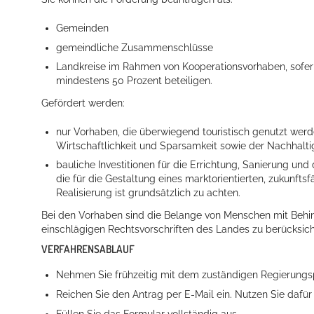
Gemeinden
gemeindliche Zusammenschlüsse
Landkreise im Rahmen von Kooperationsvorhaben, sofe
mindestens 50 Prozent beteiligen.
Gefördert werden:
nur Vorhaben, die überwiegend touristisch genutzt wer
Konzerte, Tagungen und vieles mehr
Wirtschaftlichkeit und Sparsamkeit sowie der Nachhalti
bauliche Investitionen für die Errichtung, Sanierung und
Die Stadthalle Hockenheim bietet den perfekten Standort für Even
die für die Gestaltung eines marktorientierten, zukunf
Realisierung ist grundsätzlich zu achten.
mehr dazu...
Bei den Vorhaben sind die Belange von Menschen mit Behi
einschlägigen Rechtsvorschriften des Landes zu berücksich
VERFAHRENSABLAUF
Nehmen Sie frühzeitig mit dem zuständigen Regierungspr
Reichen Sie den Antrag per E-Mail ein. Nutzen Sie dafür
Füllen Sie das Formular vollständig aus.