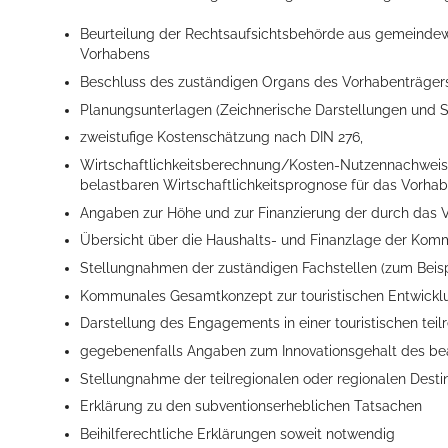
Beurteilung der Rechtsaufsichtsbehörde aus gemeindewir
Vorhabens
Beschluss des zuständigen Organs des Vorhabenträger
Erleben in Hockenheim
Planungsunterlagen (Zeichnerische Darstellungen und S
Spaß unter prickelnden Wasserfällen, das rauschende Meer im W
zweistufige Kostenschätzung nach DIN 276,
Wirtschaftlichkeitsberechnung/Kosten-Nutzennachweis
mehr dazu...
belastbaren Wirtschaftlichkeitsprognose für das Vorhab
Angaben zur Höhe und zur Finanzierung der durch das 
Übersicht über die Haushalts- und Finanzlage der Kom
Stellungnahmen der zuständigen Fachstellen (zum Beisp
Kommunales Gesamtkonzept zur touristischen Entwickl
Darstellung des Engagements in einer touristischen te
gegebenenfalls Angaben zum Innovationsgehalt des be
Stellungnahme der teilregionalen oder regionalen Dest
Erklärung zu den subventionserheblichen Tatsachen
Beihilferechtliche Erklärungen soweit notwendig