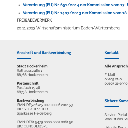
Verordnung (EU) Nr. 651/2014 der Kommission vom 17. 
Verordnung (EU) Nr. 1407/2013 der Kommission vom 18
FREIGABEVERMERK
20.11.2023 Wirtschaftsministerium Baden-Württemberg
Anschrift und Bankverbindung
Kontakt
Stadt Hockenheim
Alle Ansprech
Rathausstraße 1
68766 Hockenheim
E-Mail
06205 21-0
Postanschrift
06205 21-2990
Postfach 15 48
68758 Hockenheim
Sichere Kom
Bankverbindung
IBAN: DE52 6725 0020 0006 2012 53
BIC: SOLADES1HDB
Sparkasse Heidelberg
Service-Porta
Was ist das S
IBAN: DE61 5479 0000 0001 0061 50
BIC: GENODE61SPE
virtuelle Postst