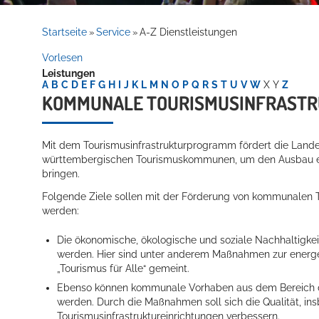
Rathaus
Startseite
Service
A-Z Dienstleistungen
»
»
Vorlesen
Leistungen
Service
A
B
C
D
E
F
G
H
I
J
K
L
M
N
O
P
Q
R
S
T
U
V
W
X
Y
Z
KOMMUNALE TOURISMUSINFRASTR
Mit dem Tourismusinfrastrukturprogramm fördert die Lande
württembergischen Tourismuskommunen, um den Ausbau eine
bringen.
Folgende Ziele sollen mit der Förderung von kommunalen 
werden:
Willkommen in Hockenheim
Die ökonomische, ökologische und soziale Nachhaltigkeit
werden. Hier sind unter anderem Maßnahmen zur energet
„Tourismus für Alle“ gemeint.
Ebenso können kommunale Vorhaben aus dem Bereich d
werden. Durch die Maßnahmen soll sich die Qualität, ins
Tourismusinfrastruktureinrichtungen verbessern.