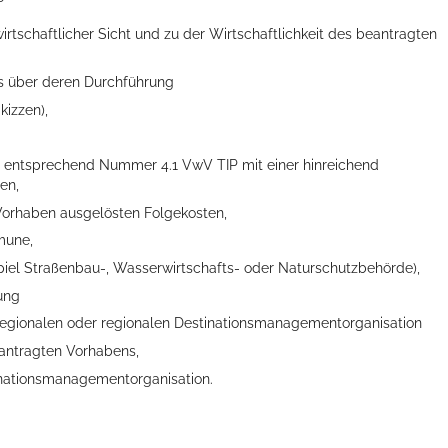
tschaftlicher Sicht und zu der Wirtschaftlichkeit des beantragten
s über deren Durchführung
kizzen),
ellenbecken oder doch lieber die pure Entspannung auf der Spr
 entsprechend Nummer 4.1 VwV TIP mit einer hinreichend
en,
Vorhaben ausgelösten Folgekosten,
mune,
iel Straßenbau-, Wasserwirtschafts- oder Naturschutzbehörde),
ung
ilregionalen oder regionalen Destinationsmanagementorganisation
antragten Vorhabens,
inationsmanagementorganisation.