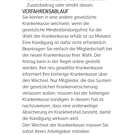
Zusatzbeitrag oder erhöht diesen.
VERFAHRENSABLAUF
Erleben in Hockenheim
Sie können in eine andere gesetzliche
Krankenkasse wechseln, wenn die
Spaß unter prickelnden Wasserfällen, das rauschende Meer im
gesetzliche Mindestbindungsfrist für die
Wellenbecken oder doch lieber die pure Entspannung auf der
Wahl der Krankenkasse erfüllt ist (12 Monate).
Sprudelliege im Solebecken?
Eine Kündigung ist dafür nicht erforderlich.
Beantragen Sie einfach die Mitgliedschaft bei
mehr dazu...
der neuen Krankenkasse Ihrer Wahl. Der
Antrag kann in der Regel online gestellt
werden. Ihre neu gewählte Krankenkasse
informiert Ihre bisherige Krankenkasse über
den Wechsel. Nur Mitglieder, die das System
der gesetzlichen Krankenversicherung
verlassen wollen, müssen bei der bisherigen
Krankenkasse kündigen. In diesem Fall ist
nachzuweisen, dass eine anderweitige
Absicherung im Krankheitsfall besteht, damit
die Kündigung wirksam wird.
Den Wechsel der Krankenkasse müssen Sie
sofort Ihrem Arbeitgeber mitteilen.