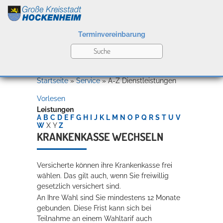
Terminvereinbarung
Leben
Startseite
»
Service
»
A-Z Dienstleistungen
Vorlesen
Kultur
Leistungen
A
B
C
D
E
F
G
H
I
J
K
L
M
N
O
P
Q
R
S
T
U
V
W
X
Y
Z
KRANKENKASSE WECHSELN
Bildung
Willkommen in Hockenheim
Versicherte können ihre Krankenkasse frei
wählen. Das gilt auch, wenn Sie freiwillig
gesetzlich versichert sind.
Wirtschaft
An Ihre Wahl sind Sie mindestens 12 Monate
gebunden.
Diese Frist kann sich bei
Teilnahme an einem Wahltarif auch