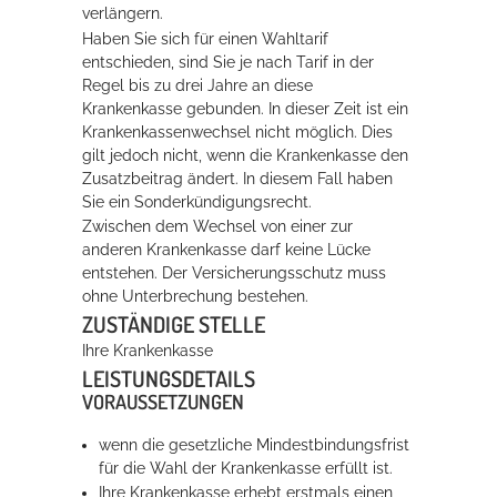
verlängern.
Rathaus
Haben Sie sich für einen Wahltarif
entschieden, sind Sie je nach Tarif in der
Regel bis zu drei Jahre an diese
Krankenkasse gebunden. In dieser Zeit ist ein
Service
Krankenkassenwechsel nicht möglich. Dies
gilt jedoch nicht, wenn die Krankenkasse den
Konzerte, Tagungen und vieles mehr
Zusatzbeitrag ändert. In diesem Fall haben
Sie ein Sonderkündigungsrecht.
Die Stadthalle Hockenheim bietet den perfekten Standort für Events
Zwischen dem Wechsel von einer zur
aller Art!
anderen Krankenkasse darf keine Lücke
entstehen. Der Versicherungsschutz muss
mehr dazu...
ohne Unterbrechung bestehen.
ZUSTÄNDIGE STELLE
Ihre Krankenkasse
LEISTUNGSDETAILS
VORAUSSETZUNGEN
wenn die gesetzliche Mindestbindungsfrist
für die Wahl der Krankenkasse erfüllt ist.
Ihre Krankenkasse erhebt erstmals einen