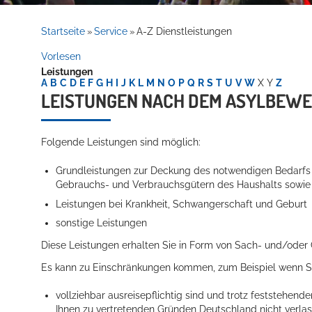
Rathaus
Startseite
Service
A-Z Dienstleistungen
»
»
Vorlesen
Leistungen
Service
A
B
C
D
E
F
G
H
I
J
K
L
M
N
O
P
Q
R
S
T
U
V
W
X
Y
Z
LEISTUNGEN NACH DEM ASYLBEW
Folgende Leistungen sind möglich:
Grundleistungen zur Deckung des notwendigen Bedarfs 
Gebrauchs- und Verbrauchsgütern des Haushalts sowie 
Leistungen bei Krankheit, Schwangerschaft und Geburt
Willkommen in Hockenheim
sonstige Leistungen
Diese Leistungen erhalten Sie in Form von Sach- und/oder 
Es kann zu Einschränkungen kommen,
zum Beispiel
wenn S
vollziehbar ausreisepflichtig sind und trotz feststehen
Ihnen zu vertretenden Gründen Deutschland nicht verla