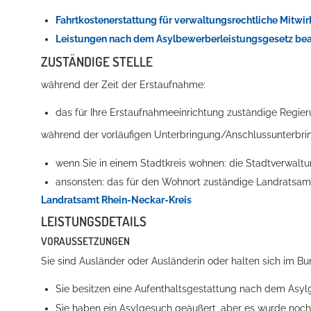
Fahrtkostenerstattung für verwaltungsrechtliche Mitw
Leistungen nach dem Asylbewerberleistungsgesetz be
ZUSTÄNDIGE STELLE
während der Zeit der Erstaufnahme:
das für Ihre Erstaufnahmeeinrichtung zuständige Regie
während der vorläufigen Unterbringung/Anschlussunterbri
Konzerte, Tagungen und vieles mehr
wenn Sie in einem Stadtkreis wohnen: die Stadtverwalt
Die Stadthalle Hockenheim bietet den perfekten Standort für Even
ansonsten: das für den Wohnort zuständige Landratsam
mehr dazu...
Landratsamt Rhein-Neckar-Kreis
LEISTUNGSDETAILS
VORAUSSETZUNGEN
Sie sind Ausländer oder Ausländerin oder halten sich im B
Sie besitzen eine Aufenthaltsgestattung nach dem Asyl
Sie haben ein Asylgesuch geäußert, aber es wurde noch