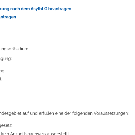
irkung nach dem AsylbLG beantragen
antragen
rungspräsidium
ngung:
ung
ts aller Art!
t
undesgebiet auf und erfüllen eine der folgenden Voraussetzungen:
gesetz.
 kein Ankunftsnachweis ausgestellt.