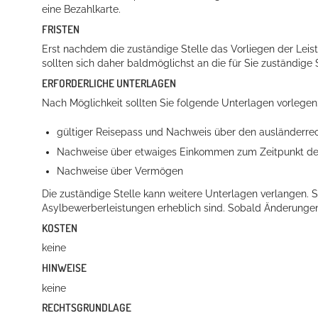
eine Bezahlkarte.
FRISTEN
Erst nachdem die zuständige Stelle das Vorliegen der Leist
sollten sich daher baldmöglichst an die für Sie zuständige
Erleben in Hockenheim
ERFORDERLICHE UNTERLAGEN
Spaß unter prickelnden Wasserfällen, das rauschende Meer im W
Nach Möglichkeit sollten Sie folgende Unterlagen vorlegen
mehr dazu...
gültiger Reisepass und Nachweis über den ausländerrec
Nachweise über etwaiges Einkommen zum Zeitpunkt der 
Nachweise über Vermögen
Die zuständige Stelle kann weitere Unterlagen verlangen. 
Asylbewerberleistungen erheblich sind. Sobald Änderungen 
KOSTEN
keine
HINWEISE
keine
RECHTSGRUNDLAGE