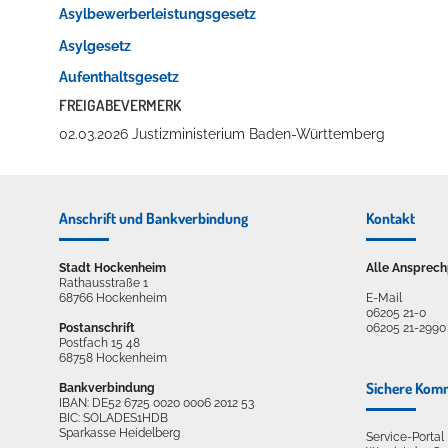
Asylbewerberleistungsgesetz
Asylgesetz
Aufenthaltsgesetz
FREIGABEVERMERK
02.03.2026 Justizministerium Baden-Württemberg
Anschrift und Bankverbindung
Kontakt
Stadt Hockenheim
Alle Ansprech
Rathausstraße 1
68766 Hockenheim
E-Mail
06205 21-0
Postanschrift
06205 21-2990
Postfach 15 48
68758 Hockenheim
Sichere Kom
Bankverbindung
IBAN: DE52 6725 0020 0006 2012 53
BIC: SOLADES1HDB
Sparkasse Heidelberg
Service-Porta