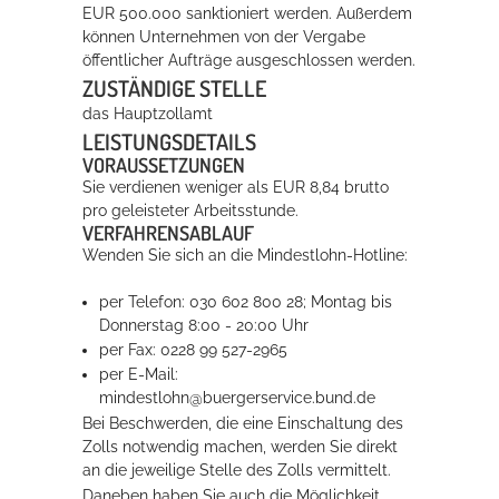
EUR 500.000 sanktioniert werden. Außerdem
Rathaus
können Unternehmen von der Vergabe
öffentlicher Aufträge ausgeschlossen werden.
ZUSTÄNDIGE STELLE
das Hauptzollamt
Service
LEISTUNGSDETAILS
VORAUSSETZUNGEN
Konzerte, Tagungen und vieles mehr
Sie verdienen weniger als EUR 8,84 brutto
Die Stadthalle Hockenheim bietet den perfekten Standort für Events
pro geleisteter Arbeitsstunde.
VERFAHRENSABLAUF
aller Art!
Wenden Sie sich an die Mindestlohn-Hotline:
mehr dazu...
per Telefon: 030 602 800 28; Montag bis
Donnerstag 8:00 - 20:00 Uhr
per Fax: 0228 99 527-2965
per E-Mail:
mindestlohn@buergerservice.bund.de
Bei Beschwerden, die eine Einschaltung des
Zolls notwendig machen, werden Sie direkt
an die jeweilige Stelle des Zolls vermittelt.
Daneben haben Sie auch die Möglichkeit,