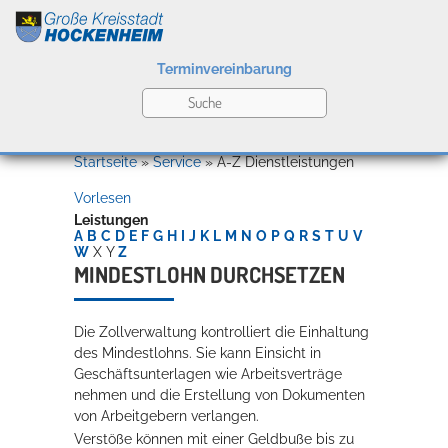
Terminvereinbarung
Leben
Startseite
»
Service
»
A-Z Dienstleistungen
Vorlesen
Kultur
Leistungen
A
B
C
D
E
F
G
H
I
J
K
L
M
N
O
P
Q
R
S
T
U
V
W
X
Y
Z
MINDESTLOHN DURCHSETZEN
Bildung
Willkommen in Hockenheim
Die Zollverwaltung kontrolliert die Einhaltung
des Mindestlohns. Sie kann Einsicht in
Geschäftsunterlagen wie Arbeitsverträge
Wirtschaft
nehmen und die Erstellung von Dokumenten
von Arbeitgebern verlangen.
Verstöße können mit einer Geldbuße bis zu