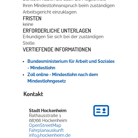
Ihren Mindestlohnanspruch beim zuständigen
Arbeitsgericht einzuklagen.
Erleben in Hockenheim
FRISTEN
keine
Spaß unter prickelnden Wasserfällen, das rauschende Meer im
ERFORDERLICHE UNTERLAGEN
Wellenbecken oder doch lieber die pure Entspannung auf der
Erkundigen Sie sich bei der zuständigen
Sprudelliege im Solebecken?
Stelle.
VERTIEFENDE INFORMATIONEN
mehr dazu...
Bundesministerium für Arbeit und Soziales
- Mindestlohn
Zoll online - Mindestlohn nach dem
Mindestlohngesetz
Kontakt
Stadt Hockenheim
Rathausstraße 1
68766
Hockenheim
OpenStreetMap
Fahrplanauskunft
info@hockenheim.de