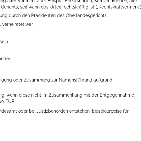
ng aller Vorehen. Zum Beispiel Eheurkunden, Sterbeurkunden, alle
erichts, seit wann das Urteil rechtskräftig ist („Rechtskraftvermerk“)
ung durch den Präsidenten des Oberlandesgerichts
 verheiratet war.
sein
änder.
illigung oder Zustimmung zur Namensführung aufgrund
rung, wenn diese nicht im Zusammenhang mit der Entgegennahme
,00 EUR
desamt oder bei Justizbehörden entstehen, beispielsweise für