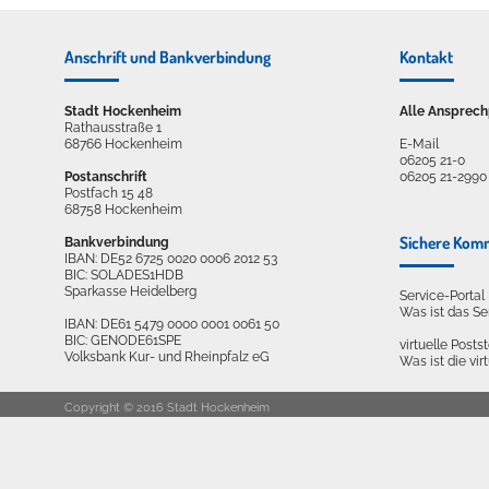
Anschrift und Bankverbindung
Kontakt
Stadt Hockenheim
Alle Ansprech
Rathausstraße 1
68766 Hockenheim
E-Mail
06205 21-0
Postanschrift
06205 21-2990
Postfach 15 48
68758 Hockenheim
Sichere Kom
Bankverbindung
IBAN: DE52 6725 0020 0006 2012 53
BIC: SOLADES1HDB
Sparkasse Heidelberg
Service-Porta
Was ist das S
IBAN: DE61 5479 0000 0001 0061 50
BIC: GENODE61SPE
virtuelle Postst
Volksbank Kur- und Rheinpfalz eG
Was ist die vir
Copyright © 2016 Stadt Hockenheim