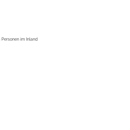
ellenbecken oder doch lieber die pure Entspannung auf der Spr
 Personen im Inland