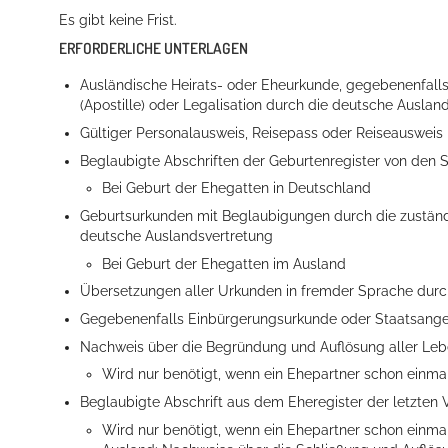
Es gibt keine Frist.
ERFORDERLICHE UNTERLAGEN
Ausländische Heirats- oder Eheurkunde, gegebenenfall
(Apostille) oder Legalisation durch die deutsche Auslan
Gültiger Personalausweis, Reisepass oder Reiseausweis
Beglaubigte Abschriften der Geburtenregister von den
Bei Geburt der Ehegatten in Deutschland
Konzerte, Tagungen und vieles mehr
Geburtsurkunden mit Beglaubigungen durch die zuständi
deutsche Auslandsvertretung
Die Stadthalle Hockenheim bietet den perfekten Standort für Even
Bei Geburt der Ehegatten im Ausland
mehr dazu...
Übersetzungen aller Urkunden in fremder Sprache durch
Gegebenenfalls Einbürgerungsurkunde oder Staatsange
Nachweis über die Begründung und Auflösung aller Le
Wird nur benötigt, wenn ein Ehepartner schon einma
Beglaubigte Abschrift aus dem Eheregister der letzten
Wird nur benötigt, wenn ein Ehepartner schon einmal