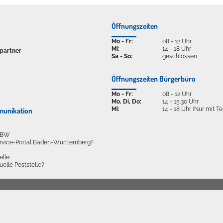
Öffnungszeiten
Mo - Fr:
08 - 12 Uhr
Mi:
14 - 18 Uhr
partner
Sa - So:
geschlossen
Öffnungszeiten Bürgerbüro
Mo - Fr:
08 - 12 Uhr
Mo, Di, Do:
14 - 15.30 Uhr
Mi:
14 - 18 Uhr (Nur mit T
munikation
l BW
ervice-Portal Baden-Württemberg?
elle
tuelle Poststelle?