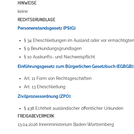
HINWEISE
keine
RECHTSGRUNDLAGE
Erleben in Hockenheim
Personenstandsgesetz (PStG)
:
Spaß unter prickelnden Wasserfällen, das rauschende Meer im W
§ 34 Eheschließungen im Ausland oder vor ermächtigten
§ 9 Beurkundungsgrundlagen
mehr dazu...
§ 10 Auskunfts- und Nachweispflicht
Einführungsgesetz zum Bürgerlichen Gesetzbuch (EGBGB):
Art. 11 Form von Rechtsgeschäften
Art. 13 Eheschließung
Zivilprozessordnung (ZPO):
§ 438 Echtheit ausländischer öffentlicher Urkunden
FREIGABEVERMERK
13.04.2026 Innenministerium Baden-Württemberg