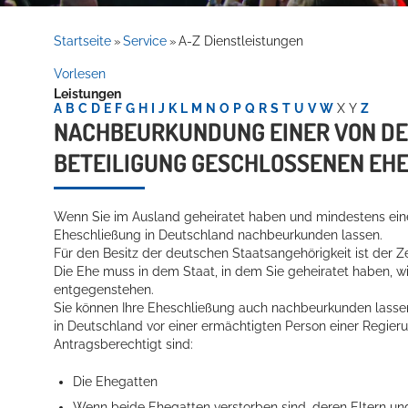
Rathaus
Startseite
Service
A-Z Dienstleistungen
»
»
Vorlesen
Leistungen
Service
A
B
C
D
E
F
G
H
I
J
K
L
M
N
O
P
Q
R
S
T
U
V
W
X
Y
Z
NACHBEURKUNDUNG EINER VON DEU
BETEILIGUNG GESCHLOSSENEN EH
Wenn Sie im Ausland geheiratet haben und mindestens einer
Eheschließung in Deutschland nachbeurkunden lassen.
Für den Besitz der deutschen Staatsangehörigkeit ist der 
Die Ehe muss in dem Staat, in dem Sie geheiratet haben, w
Willkommen in Hockenheim
entgegenstehen.
Sie können Ihre Eheschließung auch nachbeurkunden lassen
in Deutschland vor einer ermächtigten Person einer Regier
Antragsberechtigt sind:
Die Ehegatten
Wenn beide Ehegatten verstorben sind, deren Eltern un