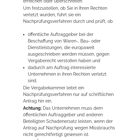
erreichen oder überschreiten.
Um festzustellen, ob Sie in Ihren Rechten
Rathaus
verletzt wurden, führt sie ein
Nachprüfungsverfahren durch und prüft, ob
öffentliche Auftraggeber bei der
Service
Beschaffung von Waren-, Bau- oder
Konzerte, Tagungen und vieles mehr
Dienstleistungen, die europaweit
ausgeschrieben werden müssen, gegen
Die Stadthalle Hockenheim bietet den perfekten Standort für Events
Vergaberecht verstoßen haben und
aller Art!
dadurch am Auftrag interessierte
Unternehmen in ihren Rechten verletzt
mehr dazu...
sind.
Die Vergabekammer leitet ein
Nachprüfungsverfahren nur auf schriftlichen
Antrag hin ein.
Achtung:
Das Unternehmen muss dem
öffentlichen Auftraggeber und anderen
Beteiligten Schadenersatz leisten, wenn der
Antrag auf Nachprüfung wegen Missbrauchs
nicht gerechtfertigt gewesen ist.