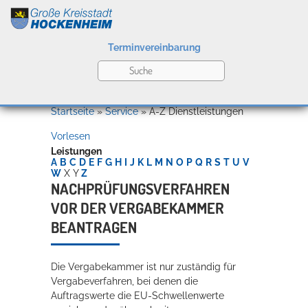
Terminvereinbarung
Leben
Startseite
»
Service
»
A-Z Dienstleistungen
Vorlesen
Kultur
Leistungen
A
B
C
D
E
F
G
H
I
J
K
L
M
N
O
P
Q
R
S
T
U
V
W
X
Y
Z
NACHPRÜFUNGSVERFAHREN
VOR DER VERGABEKAMMER
Bildung
Willkommen in Hockenheim
BEANTRAGEN
Die Vergabekammer ist nur zuständig für
Wirtschaft
Vergabeverfahren, bei denen die
Auftragswerte die EU-Schwellenwerte