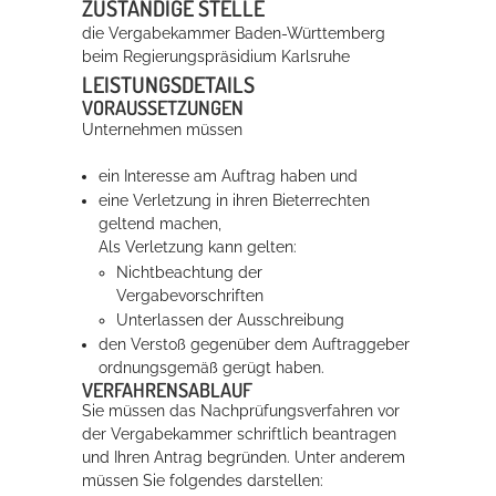
ZUSTÄNDIGE STELLE
die Vergabekammer Baden-Württemberg
beim Regierungspräsidium Karlsruhe
Erleben in Hockenheim
LEISTUNGSDETAILS
Spaß unter prickelnden Wasserfällen, das rauschende Meer im
VORAUSSETZUNGEN
Wellenbecken oder doch lieber die pure Entspannung auf der
Unternehmen müssen
Sprudelliege im Solebecken?
ein Interesse am Auftrag haben und
mehr dazu...
eine Verletzung in ihren Bieterrechten
geltend machen,
Als Verletzung kann gelten:
Nichtbeachtung der
Vergabevorschriften
Unterlassen der Ausschreibung
den Verstoß gegenüber dem Auftraggeber
ordnungsgemäß gerügt haben.
VERFAHRENSABLAUF
Sie müssen das Nachprüfungsverfahren vor
der Vergabekammer schriftlich beantragen
und Ihren Antrag begründen. Unter anderem
müssen Sie folgendes darstellen: