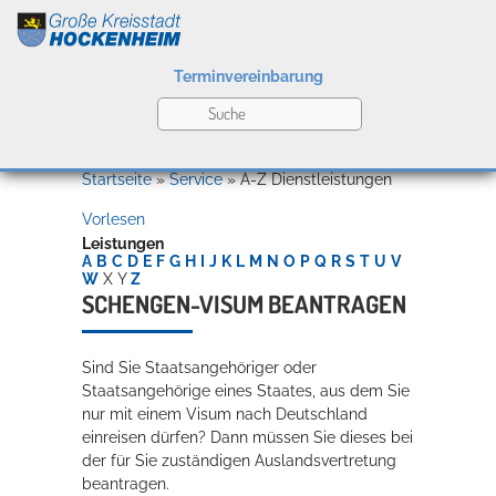
Terminvereinbarung
Leben
Startseite
»
Service
»
A-Z Dienstleistungen
Vorlesen
Kultur
Leistungen
A
B
C
D
E
F
G
H
I
J
K
L
M
N
O
P
Q
R
S
T
U
V
W
X
Y
Z
SCHENGEN-VISUM BEANTRAGEN
Bildung
Willkommen in Hockenheim
Sind Sie Staatsangehöriger oder
Staatsangehörige eines Staates, aus dem Sie
nur mit einem Visum nach Deutschland
Wirtschaft
einreisen dürfen? Dann müssen Sie dieses bei
der für Sie zuständigen Auslandsvertretung
beantragen.