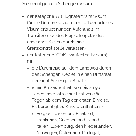
Sie benötigen ein Schengen-Visum
Rathaus
der Kategorie "A" (Flughafentransitvisum)
für die Durchreise auf dem Luftweg
(dieses
Visum erlaubt nur den Aufenthalt im
Service
Transitbereich des Flughafengeländes,
ohne dass
Sie ihn durch eine
Konzerte, Tagungen und vieles mehr
Grenzkontrollstelle verlassen)
der Kategorie "C" (Kurzaufenthaltsvisum)
Die Stadthalle Hockenheim bietet den perfekten Standort für Events
für
aller Art!
die Durchreise auf dem Landweg durch
das Schengen-Gebiet in einen Drittstaat,
mehr dazu...
der nicht Schengen-Staat ist.
einen Kurzaufenthalt von bis zu 90
Tagen innerhalb einer Frist von 180
Tagen ab dem Tag der ersten Einreise.
Es berechtigt zu Kurzaufenthalten in
Belgien, Dänemark, Finnland,
Frankreich, Griechenland, Island,
Italien, Luxemburg, den Niederlanden,
Norwegen, Österreich, Portugal,