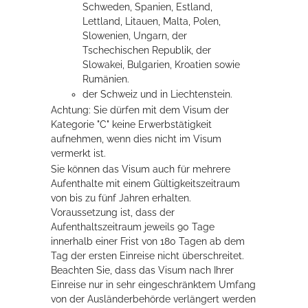
Schweden, Spanien, Estland,
Lettland, Litauen, Malta, Polen,
Slowenien, Ungarn, der
Erleben in Hockenheim
Tschechischen Republik, der
Spaß unter prickelnden Wasserfällen, das rauschende Meer im
Slowakei, Bulgarien, Kroatien sowie
Wellenbecken oder doch lieber die pure Entspannung auf der
Rumänien.
Sprudelliege im Solebecken?
der Schweiz und in Liechtenstein.
Achtung: Sie dürfen mit dem Visum der
mehr dazu...
Kategorie "C" keine Erwerbstätigkeit
aufnehmen, wenn dies nicht im Visum
vermerkt ist.
Sie können das Visum auch für mehrere
Aufenthalte mit einem Gültigkeitszeitraum
von bis zu fünf Jahren erhalten.
Voraussetzung ist, dass der
Aufenthaltszeitraum jeweils 90 Tage
innerhalb einer Frist von 180 Tagen ab dem
Tag der ersten Einreise nicht überschreitet.
Beachten Sie, dass das Visum nach Ihrer
Einreise nur in sehr eingesch
ränktem Umfang
von der Ausländerbehörde verlängert werden