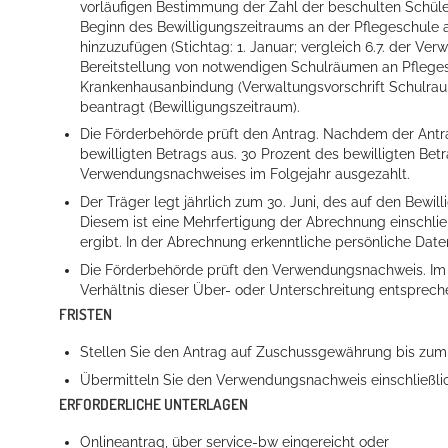
vorläufigen Bestimmung der Zahl der beschulten Schüler
Beginn des Bewilligungszeitraums an der Pflegeschule 
hinzuzufügen (Stichtag: 1. Januar; vergleich 6.7. der Ve
Bereitstellung von notwendigen Schulräumen an Pflegesc
Krankenhausanbindung (Verwaltungsvorschrift Schulraumf
beantragt (Bewilligungszeitraum).
Die Förderbehörde prüft den Antrag. Nachdem der Antra
bewilligten Betrags aus. 30 Prozent des bewilligten Be
Verwendungsnachweises im Folgejahr ausgezahlt.
Der Träger legt jährlich zum 30. Juni, des auf den Bew
Konzerte, Tagungen und vieles mehr
Diesem ist eine Mehrfertigung der Abrechnung einschlie
ergibt. In der Abrechnung erkenntliche persönliche Dat
Die Stadthalle Hockenheim bietet den perfekten Standort für Even
Die Förderbehörde prüft den Verwendungsnachweis. Im 
mehr dazu...
Verhältnis dieser Über- oder Unterschreitung entsprec
FRISTEN
Stellen Sie den Antrag auf Zuschussgewährung bis zum 1
Übermitteln Sie den Verwendungsnachweis einschließlic
ERFORDERLICHE UNTERLAGEN
Onlineantrag, über service-bw eingereicht oder