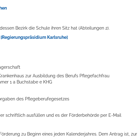
chen
ssen Bezirk die Schule ihren Sitz hat (Abteilungen 2).
 [Regierungspräsidium Karlsruhe]
rägerschaft
 Krankenhaus zur Ausbildung des Berufs Pflegefachfrau
mmer 1 a Buchstabe e KHG
orgaben des Pflegeberufegesetzes
r schriftlich ausfüllen und es der Förderbehörde per E-Mail
Förderung zu Beginn eines jeden Kalenderjahres. Dem Antrag ist, zur