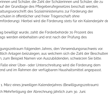
innen und Schüler, die Zahl der Schülerinnen und Schüler, die zu
auf der Grundlage des Pflegeberufegesetzes beschult werden,
rwaltungsvorschrift des Sozialministeriums zur Förderung der
hulen in öffentlicher und freier Trägerschaft ohne
örderung). Hierbei wird die Förderung stets für ein Kalenderjahr
d
g bewilligt wurde, zahlt die Förderbehörde 70 Prozent des
trags werden einbehalten und erst nach der Prüfung des
illigungszeitraum folgenden Jahres, den Verwendungsnachweis vor.
ßlich Anlagen beizulegen, aus welchem sich die Zahl der Beschulte
en, zum Beispiel Namen von Auszubildenden, schwärzen Sie bitte.
ts aller Art!
Falle einer Über- oder Unterschreitung wird die Förderung dem
hend und im Rahmen der verfügbaren Haushaltsmittel angepasst.
. März eines jeweiligen Kalenderjahres (Bewilligungszeitraum)
h Mehrfertigung der Abrechnung jährlich zum 30. Juni.