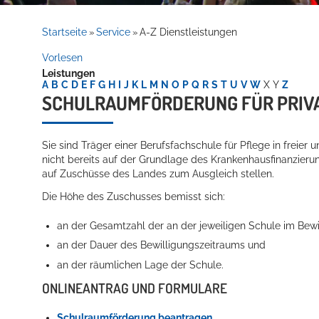
Rathaus
Startseite
Service
A-Z Dienstleistungen
»
»
Vorlesen
Leistungen
Service
A
B
C
D
E
F
G
H
I
J
K
L
M
N
O
P
Q
R
S
T
U
V
W
X
Y
Z
SCHULRAUMFÖRDERUNG FÜR PRIV
Sie sind Träger einer Berufsfachschule für Pflege in freier u
nicht bereits auf der Grundlage des Krankenhausfinanzierun
auf Zuschüsse des Landes zum Ausgleich stellen.
Die Höhe des Zuschusses bemisst sich:
an der Gesamtzahl der an der jeweiligen Schule im Bew
Willkommen in Hockenheim
an der Dauer des Bewilligungszeitraums und
an der räumlichen Lage der Schule.
ONLINEANTRAG UND FORMULARE
Schulraumförderung beantragen