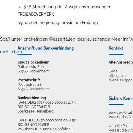
§ 16 Abrechnung der Ausgleichszuweisungen
FREIGABEVERMERK
09.02.2026 Regierungspräsidium Freiburg
Erleben in Hockenheim
Spaß unter prickelnden Wasserfällen, das rauschende Meer im W
Anschrift und Bankverbindung
Kontakt
mehr dazu...
Stadt Hockenheim
Alle Ansprech
Rathausstraße 1
68766 Hockenheim
E-Mail
06205 21-0
Postanschrift
06205 21-2990
Postfach 15 48
68758 Hockenheim
Sichere Kom
Bankverbindung
IBAN: DE52 6725 0020 0006 2012 53
BIC: SOLADES1HDB
Sparkasse Heidelberg
Service-Porta
Was ist das S
IBAN: DE61 5479 0000 0001 0061 50
BIC: GENODE61SPE
virtuelle Postst
Volksbank Kur- und Rheinpfalz eG
Was ist die vir