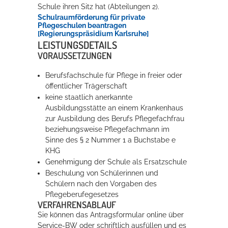
Schule ihren Sitz hat (Abteilungen 2).
Schulraumförderung für private
Pflegeschulen beantragen
Erleben in Hockenheim
[Regierungspräsidium Karlsruhe]
LEISTUNGSDETAILS
Spaß unter prickelnden Wasserfällen, das rauschende Meer im
VORAUSSETZUNGEN
Wellenbecken oder doch lieber die pure Entspannung auf der
Sprudelliege im Solebecken?
Berufsfachschule für Pflege in freier oder
öffentlicher Trägerschaft
mehr dazu...
keine staatlich anerkannte
Ausbildungsstätte an einem Krankenhaus
zur Ausbildung des Berufs Pflegefachfrau
beziehungsweise Pflegefachmann im
Sinne des § 2 Nummer 1 a Buchstabe e
KHG
Genehmigung der Schule als Ersatzschule
Beschulung von Schülerinnen und
Schülern nach den Vorgaben des
Pflegeberufegesetzes
VERFAHRENSABLAUF
Sie können das Antragsformular online über
Service-BW oder schriftlich ausfüllen und es