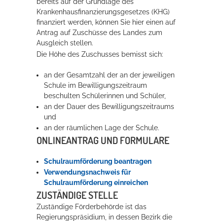
bereits auf der Grundlage des
Krankenhausfinanzierungsgesetzes (KHG)
Rathaus
finanziert werden, können Sie hier einen auf
Antrag auf Zuschüsse des Landes zum
Ausgleich stellen.
Die Höhe des Zuschusses bemisst sich:
Service
Konzerte, Tagungen und vieles mehr
an der Gesamtzahl der an der jeweiligen
Schule im Bewilligungszeitraum
Die Stadthalle Hockenheim bietet den perfekten Standort für Events
beschulten Schülerinnen und Schüler,
aller Art!
an der Dauer des Bewilligungszeitraums
und
mehr dazu...
an der räumlichen Lage der Schule.
ONLINEANTRAG UND FORMULARE
Schulraumförderung beantragen
Verwendungsnachweis für
Schulraumförderung einreichen
ZUSTÄNDIGE STELLE
Zuständige Förderbehörde ist das
Regierungspräsidium, in dessen Bezirk die