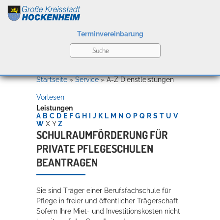
Terminvereinbarung
Leben
Startseite
»
Service
»
A-Z Dienstleistungen
Vorlesen
Kultur
Leistungen
A
B
C
D
E
F
G
H
I
J
K
L
M
N
O
P
Q
R
S
T
U
V
W
X
Y
Z
SCHULRAUMFÖRDERUNG FÜR
PRIVATE PFLEGESCHULEN
Bildung
Willkommen in Hockenheim
BEANTRAGEN
Sie sind Träger einer Berufsfachschule für
Wirtschaft
Pflege in freier und öffentlicher Trägerschaft.
Sofern Ihre Miet- und Investitionskosten nicht