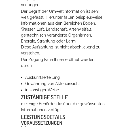
verlangen.
Rathaus
Der Begriff der Umweltinformation ist sehr
weit gefasst. Hierunter fallen beispielsweise
Informationen aus den Bereichen Boden,
Wasser, Luft, Landschaft, Artenvielfalt,
Service
gentechnisch veränderte Organismen,
Energie, Strahlung oder Lärm
.
Konzerte, Tagungen und vieles mehr
Diese Aufzählung ist nicht abschließend zu
Die Stadthalle Hockenheim bietet den perfekten Standort für Events
verstehen.
aller Art!
Der Zugang kann Ihnen eröffnet werden
durch:
mehr dazu...
Auskunftserteilung
Gewährung von Akteneinsicht
in sonstiger Weise
ZUSTÄNDIGE STELLE
diejenige Behörde, die über die gewünschten
Informationen verfügt
LEISTUNGSDETAILS
VORAUSSETZUNGEN