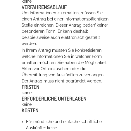
keine
VERFAHRENSABLAUF
Um Informationen zu erhalten, müssen Sie
Erleben in Hockenheim
einen Antrag bei einer informationspflichtigen
Stelle einreichen. Dieser Antrag bedarf keiner
Spaß unter prickelnden Wasserfällen, das rauschende Meer im
besonderen Form.
Er kann deshalb
Wellenbecken oder doch lieber die pure Entspannung auf der
beispielsweise auch elektronisch gestellt
Sprudelliege im Solebecken?
werden.
In Ihrem Antrag müssen Sie konkretisieren,
mehr dazu...
welche Informationen Sie in welcher Form
erhalten möchten. Sie haben die Möglichkeit,
Akten vor Ort einzusehen oder die
Übermittlung von Auskünften zu verlangen.
Der Antrag muss nicht begründet werden.
FRISTEN
keine
ERFORDERLICHE UNTERLAGEN
keine
KOSTEN
Für mündliche und einfache schriftliche
Auskünfte: keine