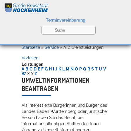
Terminvereinbarung
Leben
Startseite
»
Service
»
A-Z Dienstleistungen
Vorlesen
Kultur
Leistungen
A
B
C
D
E
F
G
H
I
J
K
L
M
N
O
P
Q
R
S
T
U
V
W
X
Y
Z
UMWELTINFORMATIONEN
BEANTRAGEN
Bildung
Willkommen in Hockenheim
Als interessierte Bürgerinnen und Bürger des
Landes Baden-Württemberg oder juristische
Wirtschaft
Person haben Sie das Recht, bei
informationspflichtigen Stellen den freien
Zugang zu Umweltinformationen zu