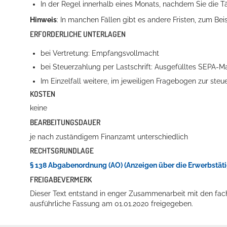
In der Regel innerhalb eines Monats, nachdem Sie die 
Hinweis
: In manchen Fällen gibt es andere Fristen, zum Be
ERFORDERLICHE UNTERLAGEN
Erleben in Hockenheim
bei Vertretung: Empfangsvollmacht
Spaß unter prickelnden Wasserfällen, das rauschende Meer im W
bei Steuerzahlung per Lastschrift: Ausgefülltes SEPA-
Im Einzelfall weitere, im jeweiligen Fragebogen zur st
mehr dazu...
KOSTEN
keine
BEARBEITUNGSDAUER
je nach zuständigem Finanzamt unterschiedlich
RECHTSGRUNDLAGE
§ 138 Abgabenordnung (AO) (Anzeigen über die Erwerbstäti
FREIGABEVERMERK
Dieser Text entstand in enger Zusammenarbeit mit den fac
ausführliche Fassung am 01.01.2020 freigegeben.