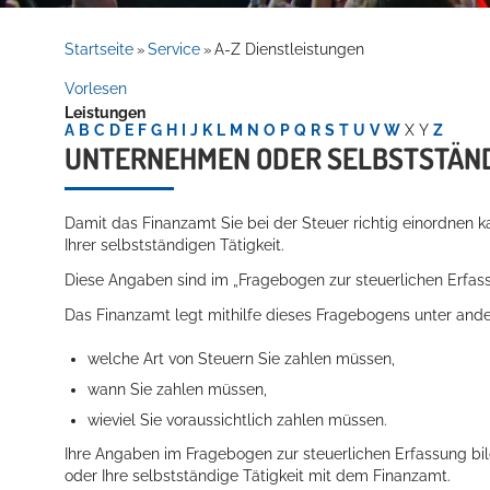
Rathaus
Startseite
Service
A-Z Dienstleistungen
»
»
Vorlesen
Leistungen
Service
A
B
C
D
E
F
G
H
I
J
K
L
M
N
O
P
Q
R
S
T
U
V
W
X
Y
Z
UNTERNEHMEN ODER SELBSTSTÄND
Damit das Finanzamt Sie bei der Steuer richtig einordnen
Ihrer selbstständigen Tätigkeit.
Diese Angaben sind im „Fragebogen zur steuerlichen Erfas
Das Finanzamt legt mithilfe dieses Fragebogens unter ande
Willkommen in Hockenheim
welche Art von Steuern Sie zahlen müssen,
wann Sie zahlen müssen,
wieviel Sie voraussichtlich zahlen müssen.
Ihre Angaben im Fragebogen zur steuerlichen Erfassung bi
oder Ihre selbstständige Tätigkeit mit dem Finanzamt.