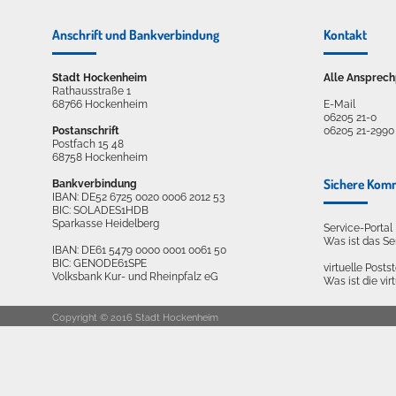
Anschrift und Bankverbindung
Kontakt
Stadt Hockenheim
Alle Ansprech
Rathausstraße 1
68766 Hockenheim
E-Mail
06205 21-0
Postanschrift
06205 21-2990
Postfach 15 48
68758 Hockenheim
Sichere Kom
Bankverbindung
IBAN: DE52 6725 0020 0006 2012 53
BIC: SOLADES1HDB
Sparkasse Heidelberg
Service-Porta
Was ist das S
IBAN: DE61 5479 0000 0001 0061 50
BIC: GENODE61SPE
virtuelle Postst
Volksbank Kur- und Rheinpfalz eG
Was ist die vir
Copyright © 2016 Stadt Hockenheim