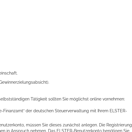
ts aller Art!
einschaft.
e Gewinnerzielungsabsicht).
elbstständigen Tätigkeit sollten Sie möglichst online vornehmen:
line-Finanzamt“ der deutschen Steuerverwaltung mit Ihrem ELSTER-
nutzerkonto, müssen Sie dieses zunächst anlegen. Die Registrierung
chen in Anspruch nehmen. Das ELSTER-Benutzerkonto benötigen Sie