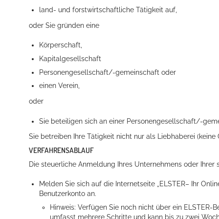
land- und forstwirtschaftliche Tätigkeit auf,
oder Sie gründen eine
Körperschaft,
Kapitalgesellschaft
Personengesellschaft/-gemeinschaft oder
einen Verein,
Konzerte, Tagungen und vieles mehr
oder
Die Stadthalle Hockenheim bietet den perfekten Standort für Even
Sie beteiligen sich an einer Personengesellschaft/-gem
Sie betreiben Ihre Tätigkeit nicht nur als Liebhaberei (kein
mehr dazu...
VERFAHRENSABLAUF
Die steuerliche Anmeldung Ihres Unternehmens oder Ihrer s
Melden Sie sich auf die Internetseite „ELSTER– Ihr On
Benutzerkonto an.
Hinweis: Verfügen Sie noch nicht über ein ELSTER-Be
umfasst mehrere Schritte und kann bis zu zwei Wo