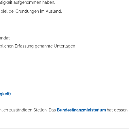
Tätigkeit aufgenommen haben.
ispiel bei Gründungen im Ausland.
ellenbecken oder doch lieber die pure Entspannung auf der Spr
Mandat
euerlichen Erfassung genannte Unterlagen
gkeit)
hlich zuständigen Stellen. Das
Bundesfinanzministerium
hat dessen