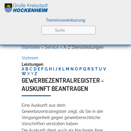
Terminvereinbarung
Leben
Startseite
»
Service
»
A-Z Dienstleistungen
Vorlesen
Kultur
Leistungen
A
B
C
D
E
F
G
H
I
J
K
L
M
N
O
P
Q
R
S
T
U
V
W
X
Y
Z
GEWERBEZENTRALREGISTER -
AUSKUNFT BEANTRAGEN
Bildung
Willkommen in Hockenheim
Eine Auskunft aus dem
Gewerbezentralregister zeigt, ob Sie in der
Wirtschaft
Vergangenheit gegen gewerberechtliche
Vorschriften verstoßen haben.
Die Auskunft dient auch als Nachweis Ihrer