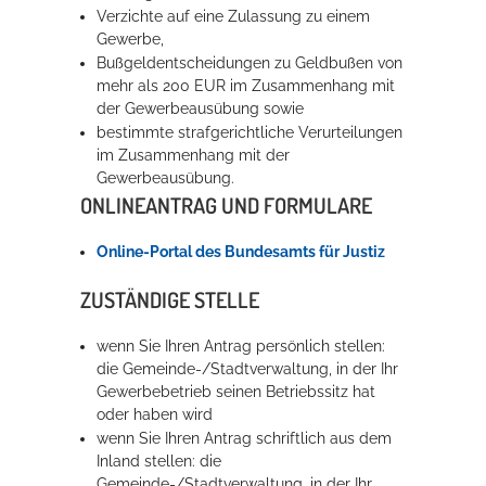
Verzichte auf eine Zulassung zu einem
Gewerbe,
Erleben in Hockenheim
Bußgeldentscheidungen zu Geldbußen von
mehr als 200 EUR im Zusammenhang mit
Spaß unter prickelnden Wasserfällen, das rauschende Meer im
der Gewerbeausübung sowie
Wellenbecken oder doch lieber die pure Entspannung auf der
bestimmte strafgerichtliche Verurteilungen
Sprudelliege im Solebecken?
im Zusammenhang mit der
Gewerbeausübung.
mehr dazu...
ONLINEANTRAG UND FORMULARE
Online-Portal des Bundesamts für Justiz
ZUSTÄNDIGE STELLE
wenn Sie Ihren Antrag persönlich stellen:
die Gemeinde-/Stadtverwaltung, in der Ihr
Gewerbebetrieb seinen Betriebssitz hat
oder haben wird
wenn Sie Ihren Antrag schriftlich aus dem
Inland stellen:
die
Gemeinde-/Stadtverwaltung, in der Ihr