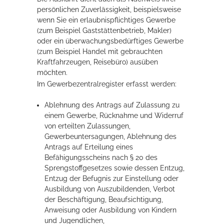
persönlichen Zuverlässigkeit, beispielsweise
Rathaus
wenn Sie ein erlaubnispflichtiges Gewerbe
(zum Beispiel Gaststättenbetrieb, Makler)
oder ein überwachungsbedürftiges Gewerbe
(zum Beispiel Handel mit gebrauchten
Service
Kraftfahrzeugen, Reisebüro) ausüben
möchten.
Konzerte, Tagungen und vieles mehr
Im Gewerbezentralregister erfasst werden:
Die Stadthalle Hockenheim bietet den perfekten Standort für Events
aller Art!
Ablehnung des Antrags auf Zulassung zu
einem Gewerbe, Rücknahme und Widerruf
mehr dazu...
von erteilten Zulassungen,
Gewerbeuntersagungen, Ablehnung des
Antrags auf Erteilung eines
Befähigungsscheins nach § 20 des
Sprengstoffgesetzes sowie dessen Entzug,
Entzug der Befugnis zur Einstellung oder
Ausbildung von Auszubildenden, Verbot
der Beschäftigung, Beaufsichtigung,
Anweisung oder Ausbildung von Kindern
und Jugendlichen,